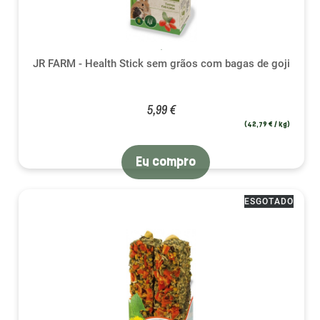
(1 avali
JR FARM - Health Stick sem grãos com bagas de goji
5,99 €
(42,79 € / kg)
Eu compro
ESGOTADO