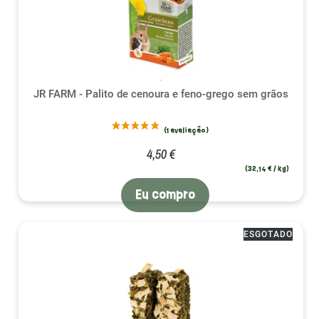
JR FARM - Palito de cenoura e feno-grego sem grãos
4,50 €
(32,14 € / kg)
Eu compro
ESGOTADO
(4 avalia