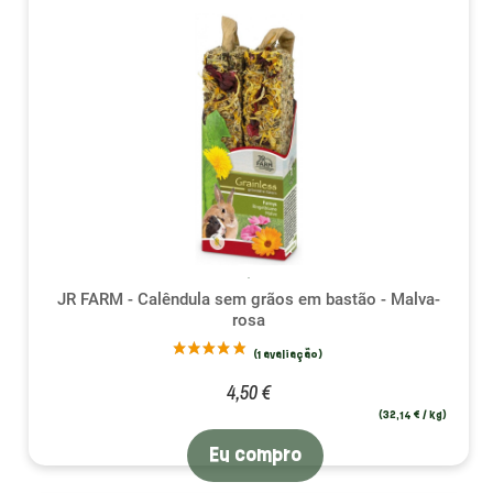
JR FARM - Calêndula sem grãos em bastão - Malva-
rosa
4,50 €
(32,14 € / kg)
Eu compro