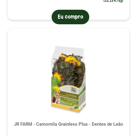
(44,42 € / kg)
Eu compro
(3 avalia
JR FARM - Camomila Grainless Plus - Dentes de Leão