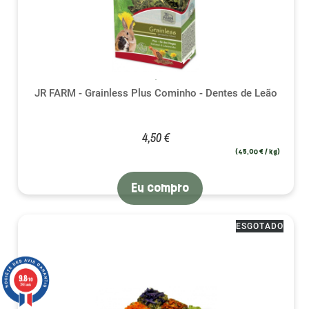
JR FARM - Grainless Plus Cominho - Dentes de Leão
4,50 €
(45,00 € / kg)
Eu compro
ESGOTADO
9.8
/10
786 avis