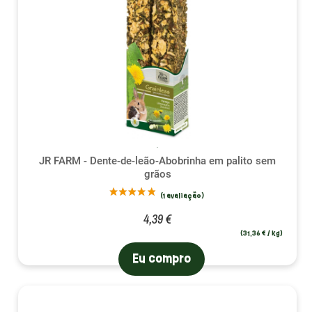
JR FARM - Dente-de-leão-Abobrinha em palito sem
grãos
4,39 €
(31,36 € / kg)
Eu compro