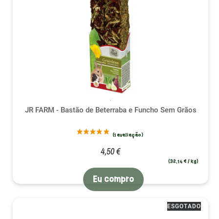
JR FARM - Bastão de Beterraba e Funcho Sem Grãos
(2 avalia
4,50 €
(32,14 € / kg)
Eu compro
ESGOTADO