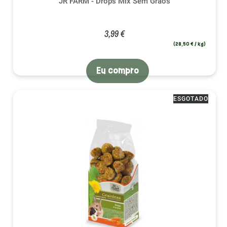
JR FARM - Drops Mix Sem Grãos
3,99 €
(28,50 € / kg)
Eu compro
ESGOTADO