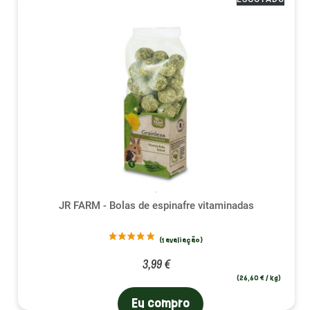
JR FARM - Bolas de espinafre vitaminadas
(5 avalia
3,99 €
(26,60 € / kg)
Eu compro