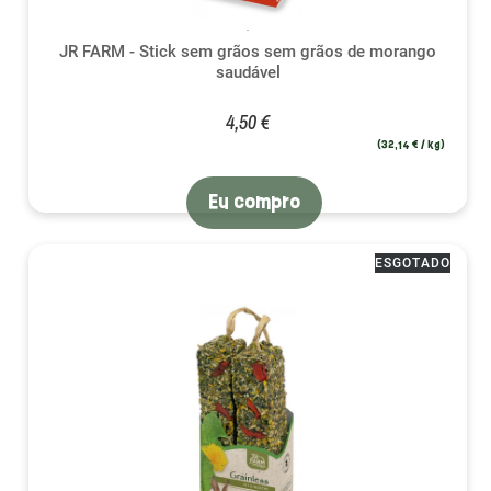
JR FARM - Stick sem grãos sem grãos de morango
saudável
4,50 €
(32,14 € / kg)
Eu compro
ESGOTADO