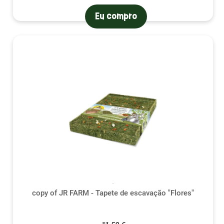
Eu compro
(1 avali
copy of JR FARM - Tapete de escavação "Flores"