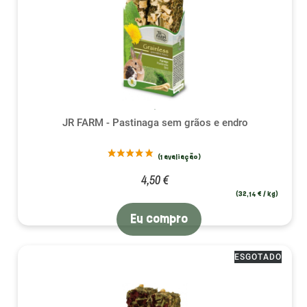
JR FARM - Pastinaga sem grãos e endro
4,50 €
(32,14 € / kg)
Eu compro
ESGOTADO