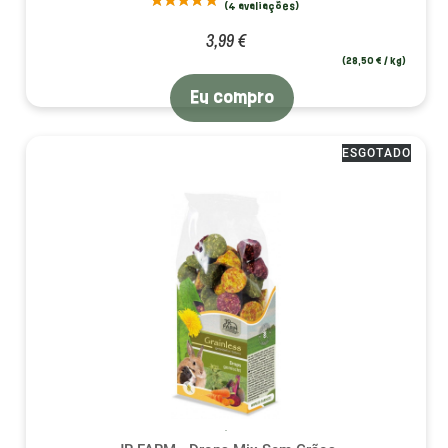
3,99 €
(28,50 € / kg)
Eu compro
ESGOTADO