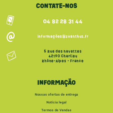
CONTATE-NOS
04 82 28 31 44
informações@zoanthus.fr
5 Rue des navettes
42190 Charlieu
Rhône-Alpes - France
INFORMAÇÃO
Nossas ofertas de entrega
(1 avaliação)
Notícia legal
Termos de Vendas