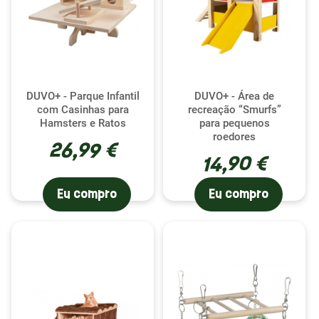
DUVO+ - Parque Infantil
DUVO+ - Área de
com Casinhas para
recreação “Smurfs”
Hamsters e Ratos
para pequenos
roedores
26,99 €
14,90 €
Eu compro
Eu compro