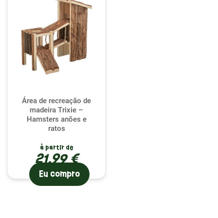
Área de recreação de
madeira Trixie –
Hamsters anões e
ratos
à partir de
21,99 €
Eu compro