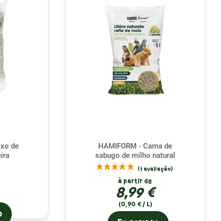
es privilegiam materiais naturais macios para o interior do ninho, onde seu
 para cobrir a entrada do ninho. Esta estratificação garante não só um
a aperfeiçoar o seu pequeno refúgio.
teriais mais quentes no inverno e mais leves no verão. Fornecer diferentes
er, permitindo-lhe escolher de acordo com as suas preferências sazonais.
do.
o. Usado como camada externa do ninho, permite que os hamsters construam
r que sejam adequados e seguros para os seus hamsters, dando-lhes uma
ixo de
HAMIFORM - Cama de
ira
sabugo de milho natural
endam às necessidades naturais do seu hamster, mas também enriqueçam sua
à partir de
8,99 €
espaço saudável e feliz.
(0,90 € / L)
o