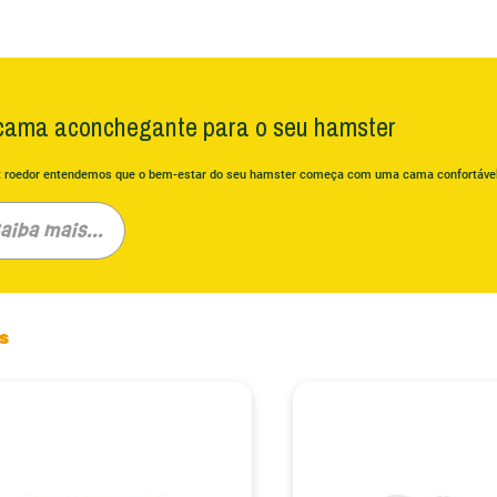
ama aconchegante para o seu hamster
it roedor entendemos que o bem-estar do seu hamster começa com uma cama confortável
espaço de brincadeira e exploração onde o seu pequeno companheiro pode expressar o s
aiba mais...
scaváveis, permitindo que seu hamster cave, construa túneis e se divirta enquanto perman
 da Ninhada: Natural e Confortável
eal para o seu hamster não deve apenas ser confortável, mas também adaptada às suas
ts
 forma para suportar estruturas complexas de túneis, e outros materiais macios para ni
vitando fibras sintéticas, as nossas ninhadas são digeríveis e seguras, reduzindo o risco
ro.
is de nidificação: suavidade e segurança