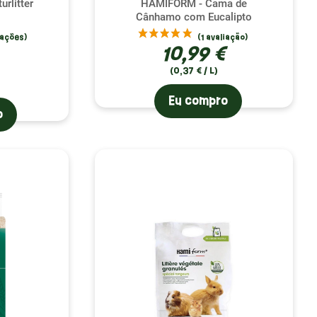
urlitter
HAMIFORM - Cama de
Cânhamo com Eucalipto
10,99 €
(0,37 € / L)
Eu compro
o