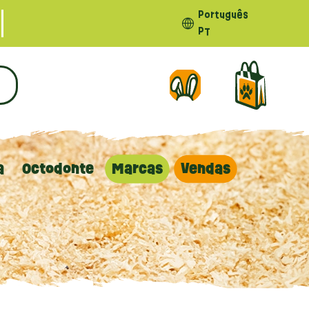
Português
PT
a
Octodonte
Marcas
Vendas