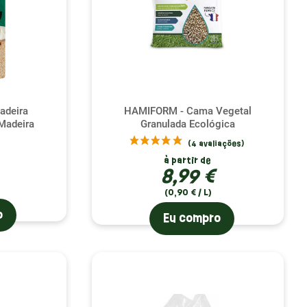
adeira
HAMIFORM - Cama Vegetal
 Madeira
Granulada Ecológica
à partir de
8,99 €
(0,90 € / L)
o
Eu compro
(6 avaliações)