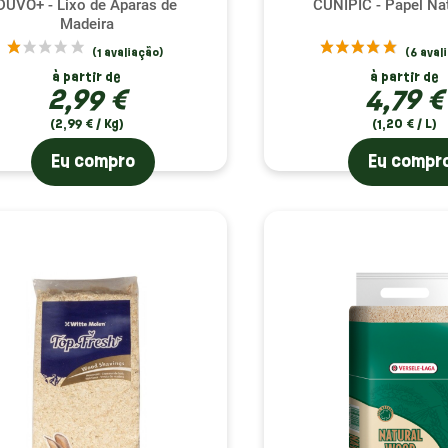
DUVO+ - Lixo de Aparas de
CUNIPIC - Papel Nat
Madeira
à partir de
à partir de
2,99 €
4,79 €
(2,99 € / Kg)
(1,20 € / L)
Eu compro
Eu compr