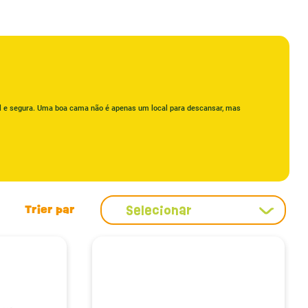
 e segura. Uma boa cama não é apenas um local para descansar, mas
eu instinto natural de escavador. É por isso que oferecemos uma variedade
ece ativo e feliz.
 necessidades de escavação. Oferecemos opções como o cânhamo, que
Selecionar
nhos internos, priorizando o comportamento natural e o bem-estar do seu
 de obstruções intestinais e garantindo um ambiente saudável ao seu