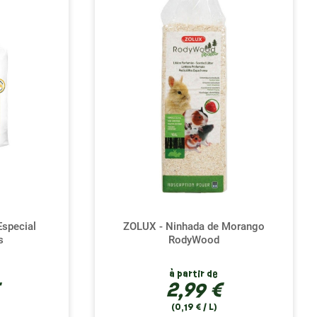
special
ZOLUX - Ninhada de Morango
s
RodyWood
à partir de
2,99 €
(0,19 € / L)