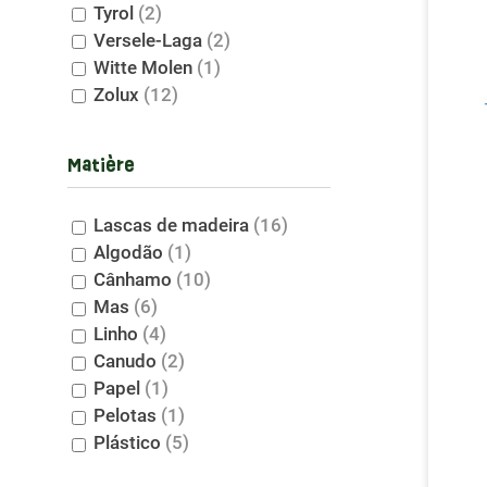
A escolha 
Tyrol
(2)
hamster go
Versele-Laga
(2)
ninho conf
Witte Molen
(1)
Zolux
(12)
Adaptan
Os hamster
Matière
tipos de c
Essa abor
Lascas de madeira
(16)
Feno: u
Algodão
(1)
Cânhamo
(10)
O feno não
Mas
(6)
estruturas
Linho
(4)
opção adici
Canudo
(2)
Papel
(1)
Na Le peti
Pelotas
(1)
vida diári
Plástico
(5)