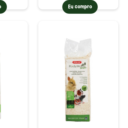
o
Eu compro