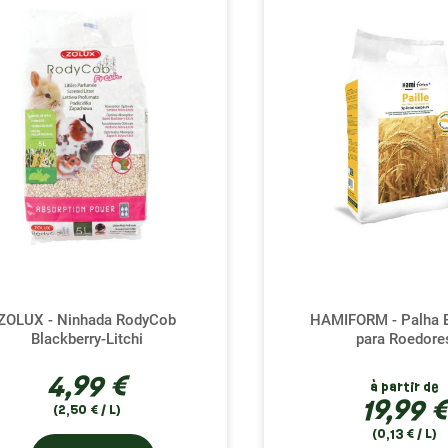
ZOLUX - Ninhada RodyCob
HAMIFORM - Palha E
Blackberry-Litchi
para Roedore
4,99 €
à partir de
19,99 €
(2,50 € / L)
(0,13 € / L)