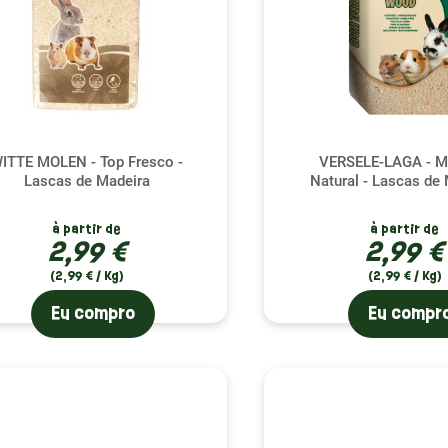
ITTE MOLEN - Top Fresco -
VERSELE-LAGA - M
Lascas de Madeira
Natural - Lascas de
à partir de
à partir de
2,99 €
2,99 €
(2,99 € / Kg)
(2,99 € / Kg)
Eu compro
Eu compr
(1 avaliação)