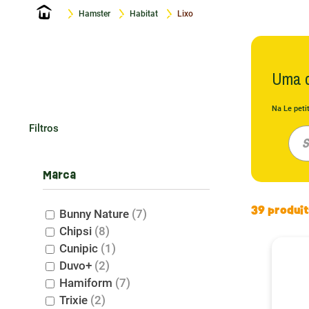
Início
Hamster
Habitat
Lixo
Uma c
Na Le pet
também um 
Filtros
S
de camas e
Escolha
Marca
A cama id
39 produi
Bunny Nature
(7)
mantém sua
Chipsi
(8)
hamster. E
Cunipic
(1)
companhei
Duvo+
(2)
Materia
Hamiform
(7)
Trixie
(2)