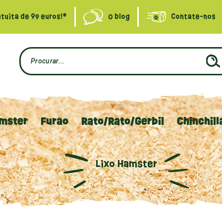
tuita de 99 euros!*
O blog
Contate-nos
mster
Furão
Rato/Rato/Gerbil
Chinchill
Lixo Hamster