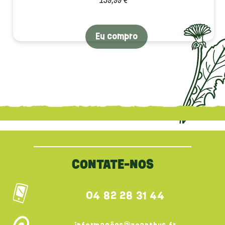
Eu compro
{literal}
{/literal}
CONTATE-NOS
04 82 28 31 44