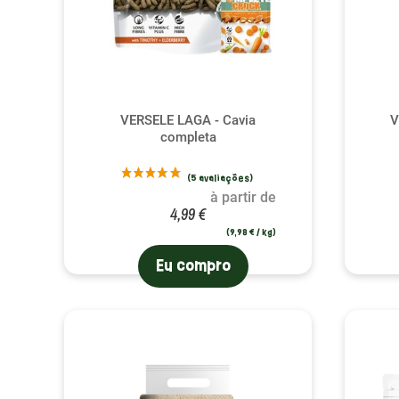
VERSELE LAGA - Cavia
V
completa
(13 avaliaçõ
à partir de
4,99 €
(9,98 € / kg)
Eu compro