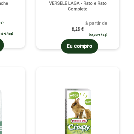
nche
VERSELE LAGA - Rato e Rato
Completo
à partir de
6,10 €
,18 € / kg)
(12,20 € / kg)
Eu compro