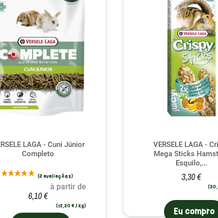
RSELE LAGA - Cuni Júnior
VERSELE LAGA - Cr
Completo
Mega Sticks Hamst
Esquilo,...
3,30 €
à partir de
(30,
6,10 €
(12,20 € / kg)
Eu compro