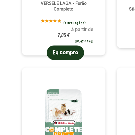
VERSELE LAGA - Furão
Completo
St
à partir de
7,85 €
(10,47 € / kg)
Eu compro