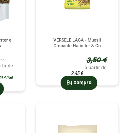
ter e
VERSELE LAGA - Muesli
s
Crocante Hamster & Co
avaliação)
3,50 €
rtir de
à partir de
2,45 €
,38 € / kg)
Eu compro