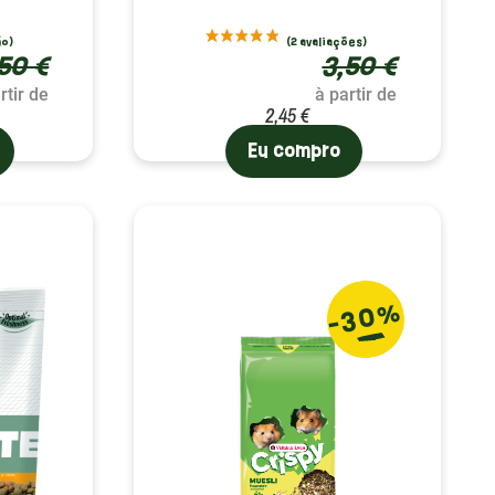
50 €
3,50 €
rtir de
à partir de
2,45 €
Eu compro
-30%