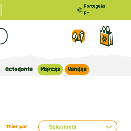
Português
PT
Octodonte
Marcas
Vendas
Selecionar