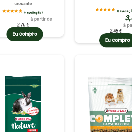
crocante
3,
à partir de
2,70 €
à pa
2,45 €
Eu compro
Eu compro