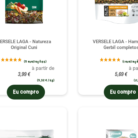
ERSELE LAGA - Natureza
VERSELE LAGA - Hams
Original Cuni
Gerbil completo
es)
(1 
à partir de
à pa
3,99 €
5,69 €
(5,32 € / kg)
(11
Eu compro
Eu compro