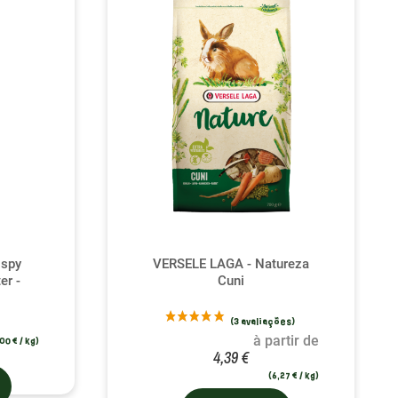
ispy
VERSELE LAGA - Natureza
er -
Cuni
à partir de
00 € / kg)
4,39 €
(6,27 € / kg)