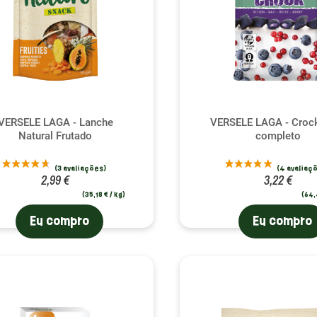
VERSELE LAGA - Lanche
VERSELE LAGA - Crock
Natural Frutado
completo
2,99 €
3,22 €
(35,18 € / kg)
(64,
Eu compro
Eu compro
(2 a