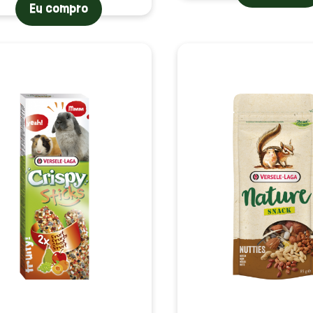
Eu compro
s)
(5 a