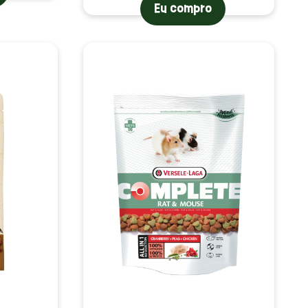
Eu compro
valiações)