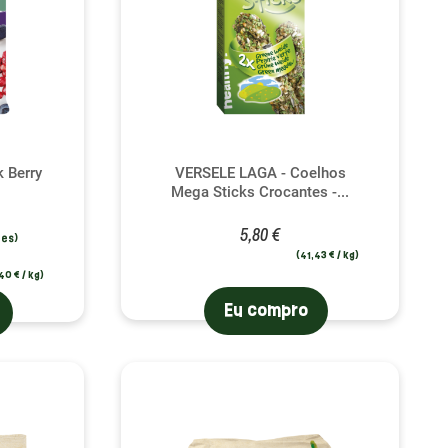
 Berry
VERSELE LAGA - Coelhos
Mega Sticks Crocantes -...
5,80 €
(41,43 € / kg)
40 € / kg)
Eu compro
valiações)