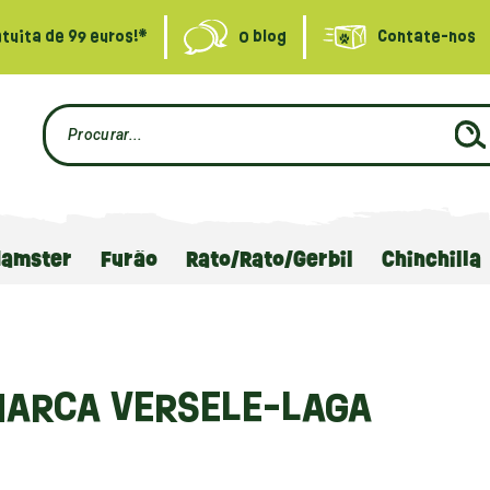
tuita de 99 euros!*
O blog
Contate-nos
Hamster
Furão
Rato/Rato/Gerbil
Chinchilla
MARCA VERSELE-LAGA