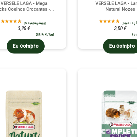
VERSELE LAGA - Mega
VERSELE LAGA - La
icks Coelhos Crocantes -...
Natural Nozes
3,29 €
3,50 €
(29,91 € / kg)
(41
Eu compro
Eu compro