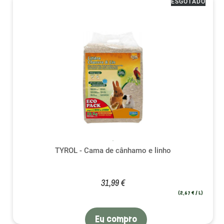
ESGOTADO
TYROL - Cama de cânhamo e linho
31,99 €
(2,67 € / L)
Eu compro