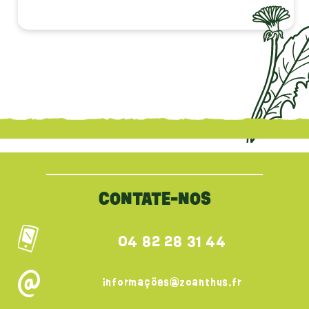
{literal}
{/literal}
CONTATE-NOS
04 82 28 31 44
informações@zoanthus.fr