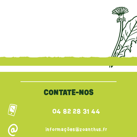
{literal}
{/literal}
CONTATE-NOS
04 82 28 31 44
informações@zoanthus.fr