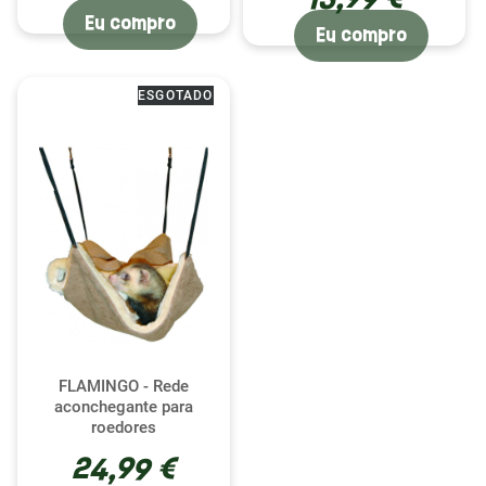
(1 avaliação)
Eu compro
Eu compro
ESGOTADO
FLAMINGO - Rede
aconchegante para
roedores
24,99 €