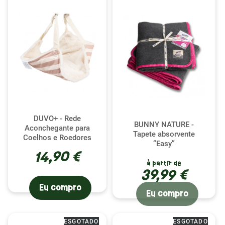
(1 avaliação)
DUVO+ - Rede
BUNNY NATURE -
Aconchegante para
Tapete absorvente
Coelhos e Roedores
“Easy”
14,90 €
à partir de
39,99 €
Eu compro
Eu compro
ESGOTADO
ESGOTADO