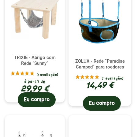
proporcionam tranquilidade quanto ao seu bem-
estar.
TRIXIE - Abrigo com
ZOLUX - Rede “Paradise
Rede “Sunny”
Camped” para roedores
à partir de
14,49 €
29,99 €
Eu compro
Eu compro