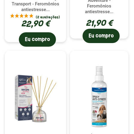
Adventure -
Transport - Feromônios
Graças aos avanços científicos no domínio das
Feromônios
antiestresse...
antiestresse...
feromonas, Secure Bunny e Berphar
21,90 €
desenvolveram produtos capazes de simular a
22,90 €
presença tranquilizadora da mãe. Estas
feromonas atuam diretamente no estado
Eu compro
Eu compro
emocional do coelho, reduzindo o stress e
promovendo um estado de bem-estar. Seja para
uma visita ao veterinário, uma mudança ou a
chegada de um novo animal, a aplicação destas
feromonas cria um ambiente calmante para o seu
coelho, permitindo-lhe manter-se calmo e
relaxado.
Uso e precauções: um equilíbrio delicado
A eficácia dos feromônios de coelho depende do
seu uso correto. Os produtos Secure Bunny e
Berphar são projetados para serem fáceis de usar,