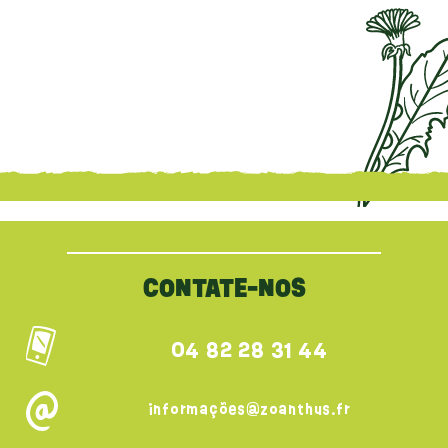
{literal}
{/literal}
CONTATE-NOS
04 82 28 31 44
informações@zoanthus.fr