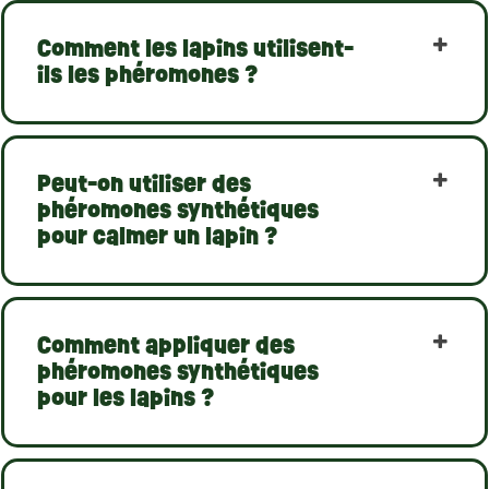
vida. É um pequeno passo em direção a uma
grande diferença na gestão do bem-estar
Comment les lapins utilisent-
emocional do seu animal de estimação.
ils les phéromones ?
Peut-on utiliser des
phéromones synthétiques
pour calmer un lapin ?
Comment appliquer des
phéromones synthétiques
pour les lapins ?