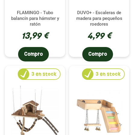
FLAMINGO - Tubo
DUVO+ - Escaleras de
balancín para hámster y
madera para pequeños
ratón
roedores
13,99 €
4,99 €
Compro
Compro
3
en stock
3
en stock