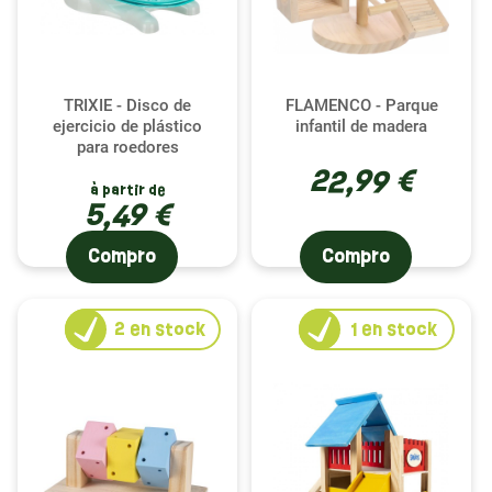
TRIXIE - Disco de
FLAMENCO - Parque
ejercicio de plástico
infantil de madera
para roedores
22,99 €
à partir de
5,49 €
Compro
Compro
2
en stock
1
en stock