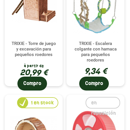
TRIXIE - Torre de juego
TRIXIE - Escalera
y excavación para
colgante con hamaca
pequeños roedores
para pequeños
roedores
à partir de
9,34 €
20,99 €
Compro
Compro
1
en stock
en
reposición