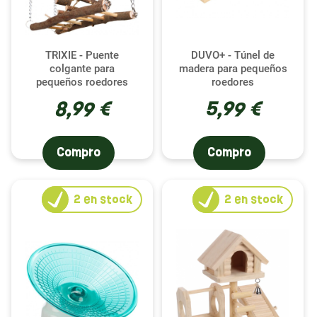
TRIXIE - Puente
DUVO+ - Túnel de
colgante para
madera para pequeños
pequeños roedores
roedores
8,99 €
5,99 €
Compro
Compro
2
en stock
2
en stock