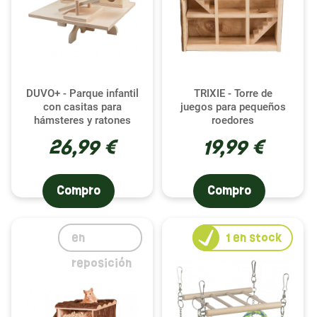
DUVO+ - Parque infantil
TRIXIE - Torre de
con casitas para
juegos para pequeños
hámsteres y ratones
roedores
26,99 €
19,99 €
Compro
Compro
en
1
en stock
reposición