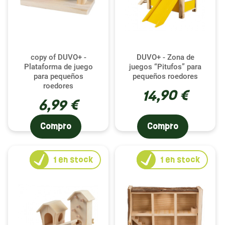
copy of DUVO+ -
DUVO+ - Zona de
Plataforma de juego
juegos “Pitufos” para
para pequeños
pequeños roedores
roedores
14,90 €
6,99 €
Compro
Compro
1
en stock
1
en stock