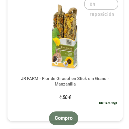
en
reposición
JR FARM - Flor de Girasol en Stick sin Grano -
Manzanilla
4,50 €
(32,14 € / kg)
Compro