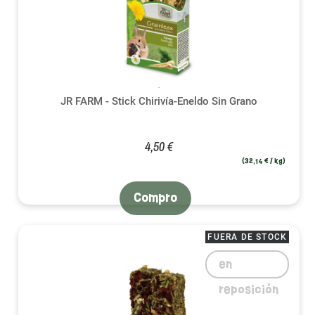
JR FARM - Stick Chirivía-Eneldo Sin Grano
4,50 €
(32,14 € / kg)
Compro
FUERA DE STOCK
en
reposición