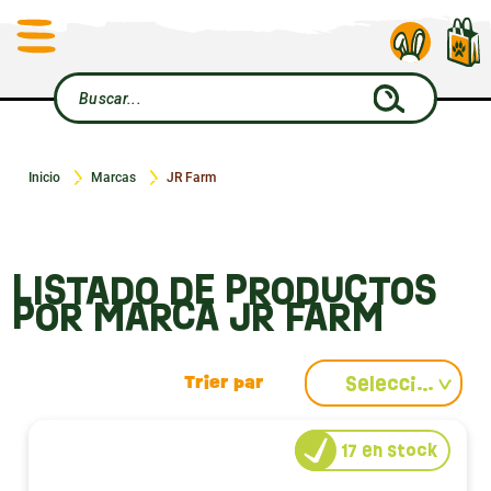
Inicio
Marcas
JR Farm
LISTADO DE PRODUCTOS
POR MARCA JR FARM
Seleccionar
17
en stock