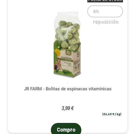
en
reposición
JR FARM - Bolitas de espinacas vitamínicas
(1 not
3,99 €
(26,60 € / kg)
Compro