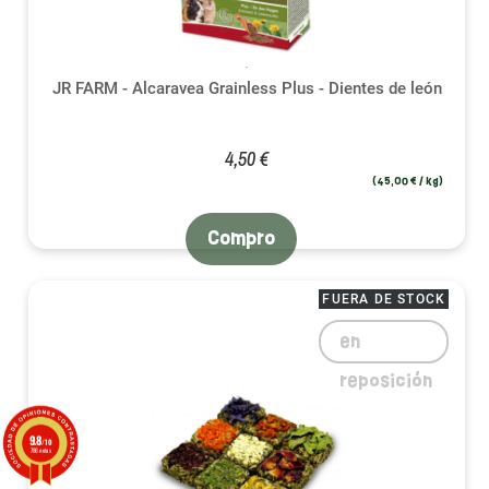
JR FARM - Alcaravea Grainless Plus - Dientes de león
4,50 €
(45,00 € / kg)
Compro
FUERA DE STOCK
en
reposición
9.8
/10
786 notas