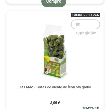
Compro
FUERA DE STOCK
en
reposición
JR FARM - Gotas de diente de león sin grano
3,99 €
(28,50 € / kg)