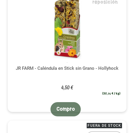
reposición
JR FARM - Caléndula en Stick sin Grano - Hollyhock
4,50 €
(32,14 € / kg)
Compro
FUERA DE STOCK