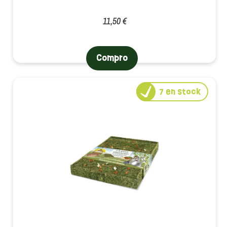
11,50 €
Compro
7
en stock