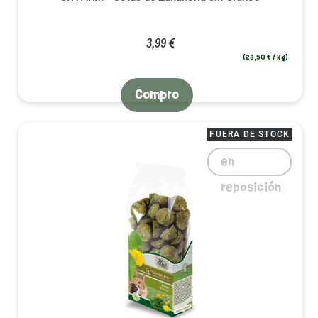
3,99 €
(28,50 € / kg)
Compro
FUERA DE STOCK
en
reposición