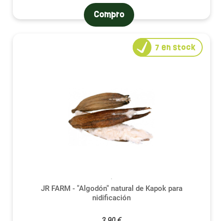
Compro
7
en stock
JR FARM - "Algodón" natural de Kapok para
nidificación
3,90 €