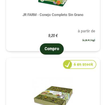
JR FARM - Conejo Completo Sin Grano
à partir de
9,20 €
(6,81 € / kg)
Compro
6
en stock