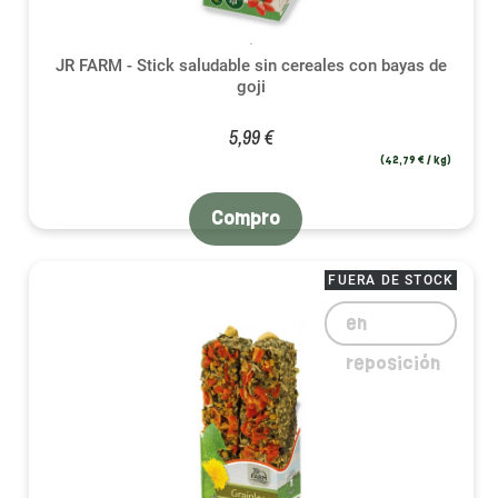
JR FARM - Stick saludable sin cereales con bayas de
goji
5,99 €
(42,79 € / kg)
Compro
FUERA DE STOCK
en
reposición