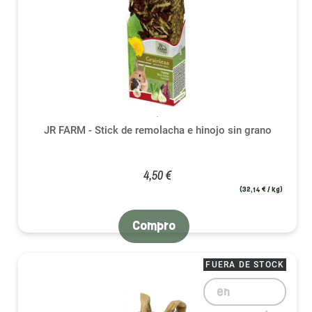
JR FARM - Stick de remolacha e hinojo sin grano
4,50 €
(32,14 € / kg)
Compro
FUERA DE STOCK
en