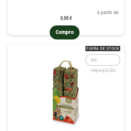
à partir de
9,99 €
Compro
FUERA DE STOCK
en
reposición