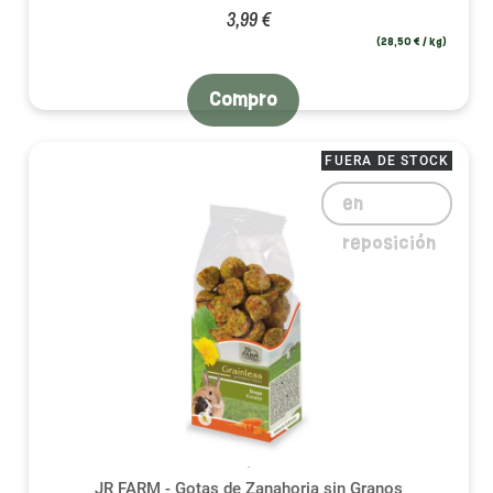
3,99 €
(28,50 € / kg)
Compro
FUERA DE STOCK
en
reposición
JR FARM - Gotas de Zanahoria sin Granos