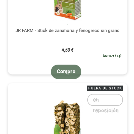
JR FARM - Stick de zanahoria y fenogreco sin grano
4,50 €
(32,14 € / kg)
Compro
FUERA DE STOCK
en
reposición