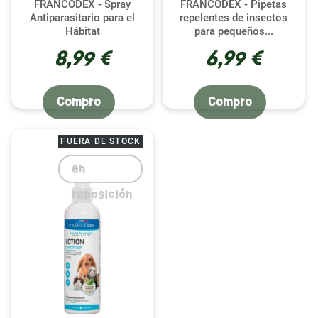
FRANCODEX - Spray
FRANCODEX - Pipetas
antiparasitarios de calidad.
Antiparasitario para el
repelentes de insectos
Hábitat
para pequeños...
8,99 €
6,99 €
Compro
Compro
FUERA DE STOCK
en
reposición