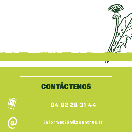
{literal}
{/literal}
CONTÁCTENOS
04 82 28 31 44
información@zoanthus.fr