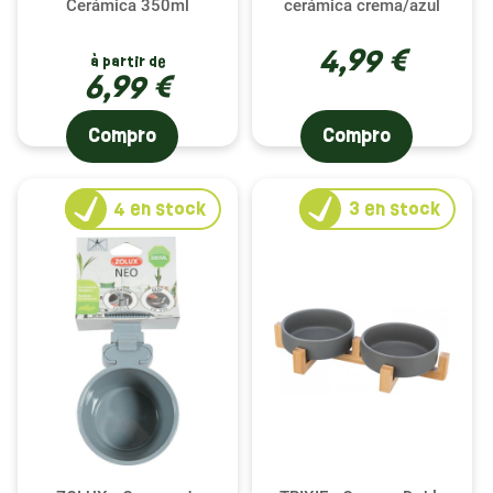
Cerámica 350ml
cerámica crema/azul
4,99 €
à partir de
6,99 €
Compro
Compro
4
en stock
3
en stock