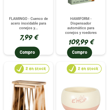
FLAMINGO - Cuenco de
HAMIFORM -
acero inoxidable para
Dispensador
conejos y...
automático para
conejos y roedores
7,99 €
109,99 €
Compro
Compro
2
en stock
2
en stock