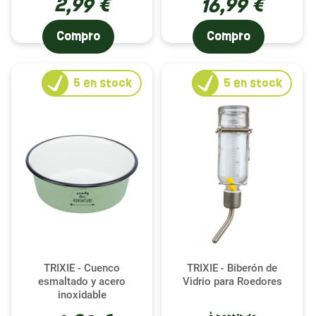
2,99 €
16,99 €
Compro
Compro
5
en stock
5
en stock
TRIXIE - Cuenco
TRIXIE - Biberón de
esmaltado y acero
Vidrio para Roedores
inoxidable