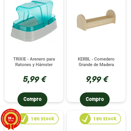
TRIXIE - Arenero para
KERBL - Comedero
Ratones y Hámster
Grande de Madera
5,99 €
9,99 €
Compro
Compro
9.8
1
en stock
1
en stock
/10
786 notas