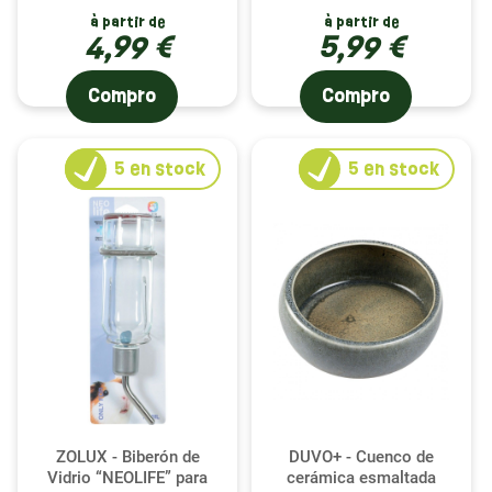
à partir de
à partir de
4,99 €
5,99 €
Compro
Compro
5
en stock
5
en stock
ZOLUX - Biberón de
DUVO+ - Cuenco de
Vidrio “NEOLIFE” para
cerámica esmaltada