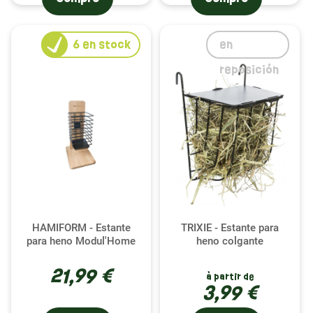
6
en stock
en
reposición
HAMIFORM - Estante
TRIXIE - Estante para
para heno Modul'Home
heno colgante
21,99 €
à partir de
3,99 €