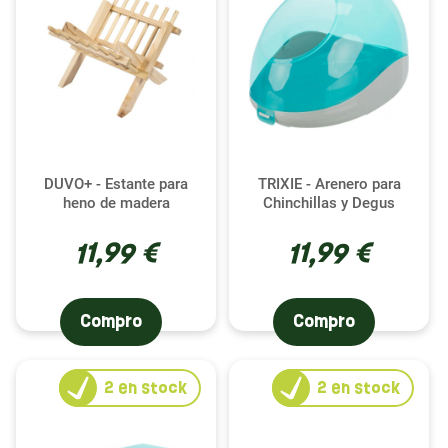
DUVO+ - Estante para
TRIXIE - Arenero para
heno de madera
Chinchillas y Degus
11,99 €
11,99 €
Compro
Compro
2
en stock
2
en stock