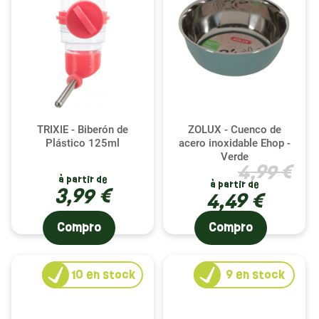
un auténtico hogar con nuestros productos
seleccionados por su calidad y funcionalidad.
TRIXIE - Biberón de
ZOLUX - Cuenco de
Plástico 125ml
acero inoxidable Ehop -
Verde
4,99 €
à partir de
à partir de
3,99 €
4,49 €
Compro
Compro
10
en stock
9
en stock