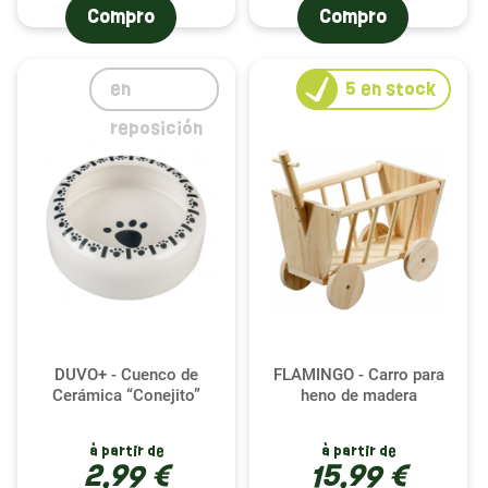
Compro
Compro
en
5
en stock
reposición
DUVO+ - Cuenco de
FLAMINGO - Carro para
Cerámica “Conejito”
heno de madera
à partir de
à partir de
2,99 €
15,99 €