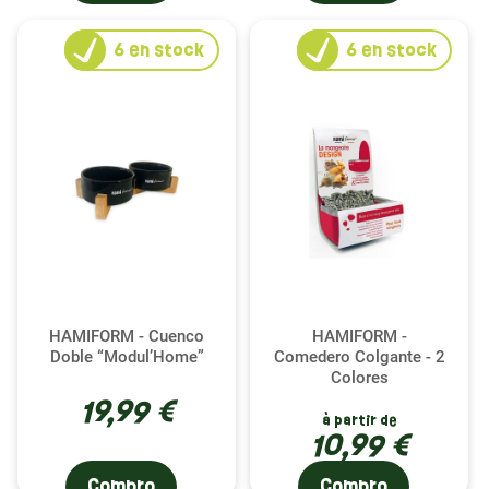
6
en stock
6
en stock
HAMIFORM - Cuenco
HAMIFORM -
Doble “Modul’Home”
Comedero Colgante - 2
Colores
19,99 €
à partir de
10,99 €
Compro
Compro