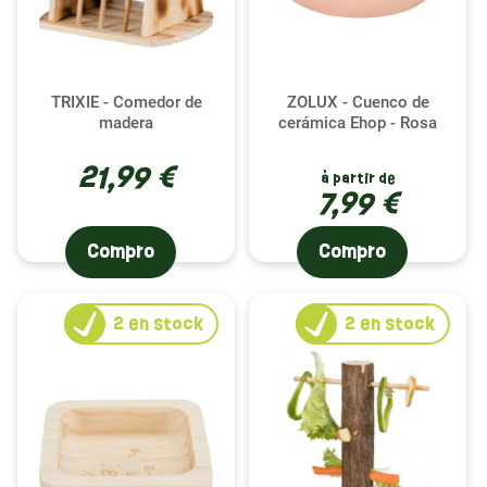
TRIXIE - Comedor de
ZOLUX - Cuenco de
madera
cerámica Ehop - Rosa
21,99 €
à partir de
7,99 €
Compro
Compro
2
en stock
2
en stock