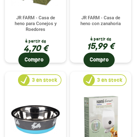
JR FARM - Casa de
JR FARM - Casa de
heno para Conejos y
heno con zanahoria
Roedores
à partir de
à partir de
15,99 €
4,70 €
Compro
Compro
3
en stock
3
en stock