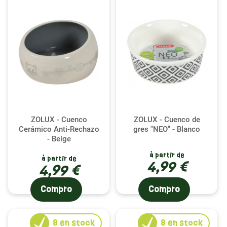
ZOLUX - Cuenco
ZOLUX - Cuenco de
Cerámico Anti-Rechazo
gres "NEO" - Blanco
- Beige
à partir de
à partir de
4,99 €
4,99 €
Compro
Compro
8
en stock
8
en stock