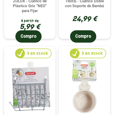
ZOLUX - Cuenco de
TRIXIE - Cuenco Doble
Plástico Gris “NEO”
con Soporte de Bambú
para Fijar
24,99 €
à partir de
5,99 €
Compro
Compro
3
en stock
3
en stock