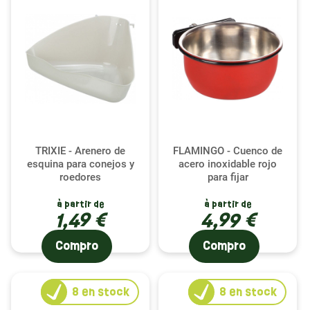
TRIXIE - Arenero de
FLAMINGO - Cuenco de
esquina para conejos y
acero inoxidable rojo
roedores
para fijar
à partir de
à partir de
1,49 €
4,99 €
Compro
Compro
8
en stock
8
en stock