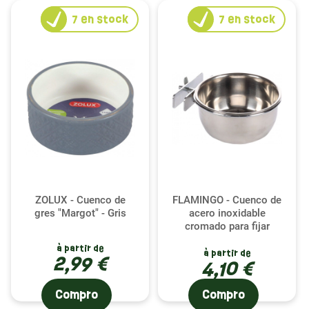
7
en stock
7
en stock
ZOLUX - Cuenco de
FLAMINGO - Cuenco de
gres "Margot" - Gris
acero inoxidable
cromado para fijar
à partir de
à partir de
2,99 €
4,10 €
Compro
Compro