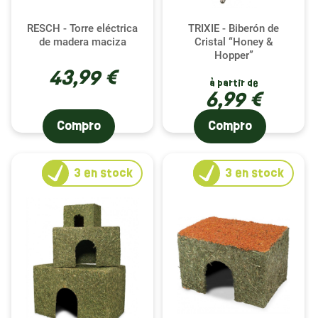
RESCH - Torre eléctrica
TRIXIE - Biberón de
de madera maciza
Cristal “Honey &
Hopper”
43,99 €
à partir de
6,99 €
Compro
Compro
3
en stock
3
en stock