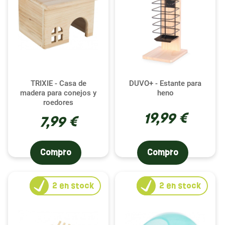
TRIXIE - Casa de
DUVO+ - Estante para
madera para conejos y
heno
roedores
19,99 €
7,99 €
Compro
Compro
2
en stock
2
en stock