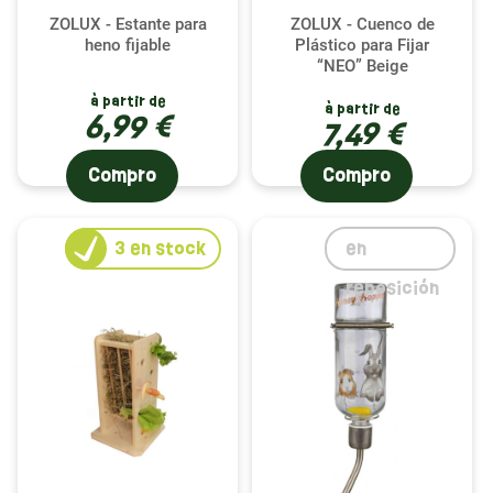
ZOLUX - Estante para
ZOLUX - Cuenco de
heno fijable
Plástico para Fijar
“NEO” Beige
à partir de
à partir de
6,99 €
7,49 €
Compro
Compro
3
en stock
en
reposición