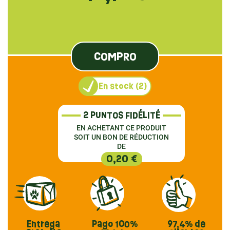
COMPRO
En stock (2)
2 PUNTOS FIDÉLITÉ
EN ACHETANT CE PRODUIT
SOIT UN BON DE RÉDUCTION
DE
0,20 €
Entrega
Pago
100%
97,4%
de