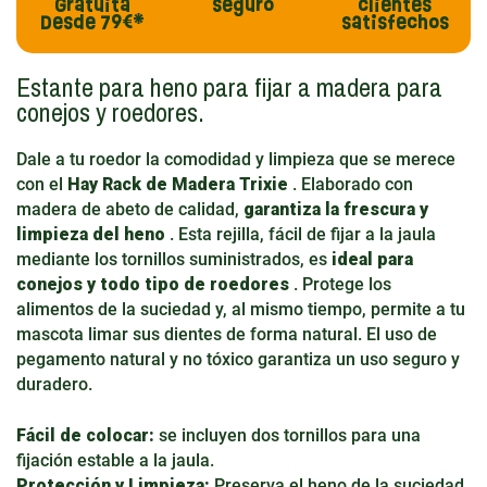
Gratuita
seguro
clientes
Desde 79€*
satisfechos
Estante para heno para fijar a madera para
conejos y roedores.
Dale a tu roedor la comodidad y limpieza que se merece
con el
Hay Rack de Madera Trixie
. Elaborado con
madera de abeto de calidad,
garantiza la frescura y
limpieza del heno
. Esta rejilla, fácil de fijar a la jaula
mediante los tornillos suministrados, es
ideal para
conejos y todo tipo de roedores
. Protege los
alimentos de la suciedad y, al mismo tiempo, permite a tu
mascota limar sus dientes de forma natural. El uso de
pegamento natural y no tóxico garantiza un uso seguro y
duradero.
Fácil de colocar:
se incluyen dos tornillos para una
fijación estable a la jaula.
Protección y Limpieza:
Preserva el heno de la suciedad