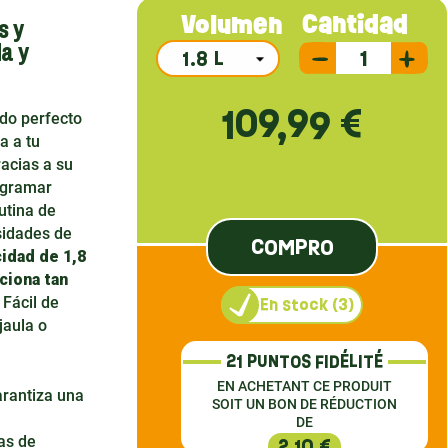
s y
Cantidad
Volumen
a y
109,99 €
ado perfecto
a a tu
racias a su
ogramar
utina de
sidades de
COMPRO
idad de 1,8
ciona tan
 Fácil de
En stock (3)
jaula o
21 PUNTOS FIDÉLITÉ
EN ACHETANT CE PRODUIT
arantiza una
SOIT UN BON DE RÉDUCTION
DE
as de
2,10 €