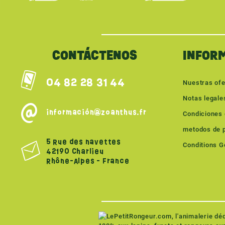
{literal}
{/literal}
CONTÁCTENOS
INFOR
04 82 28 31 44
Nuestras ofe
Notas legale
información@zoanthus.fr
Condiciones 
metodos de 
5 Rue des navettes
Conditions Gé
42190 Charlieu
Rhône-Alpes - France