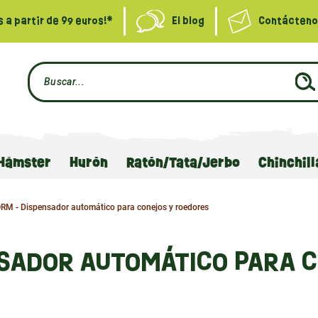
s a partir de 99 euros!*
El blog
Contácteno
Hámster
Hurón
Ratón/Tata/Jerbo
Chinchill
M - Dispensador automático para conejos y roedores
SADOR AUTOMÁTICO PARA 