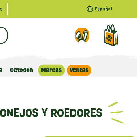
s
Español
a
Octodón
Marcas
Ventas
CONEJOS Y ROEDORES