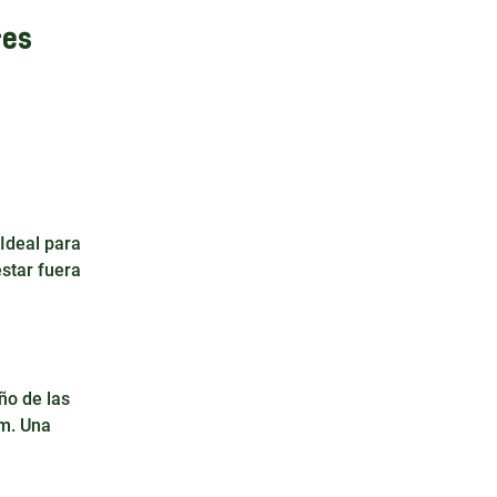
res
 Ideal para
estar fuera
ño de las
m. Una