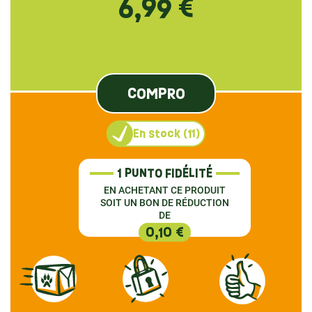
6,99 €
COMPRO
En stock (11)
1 PUNTO FIDÉLITÉ
EN ACHETANT CE PRODUIT
SOIT UN BON DE RÉDUCTION
DE
0,10 €