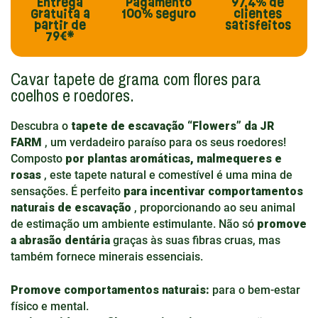
Entrega
Pagamento
97,4%
de
Gratuita
a
100% seguro
clientes
partir de
satisfeitos
79€*
Cavar tapete de grama com flores para
coelhos e roedores.
Descubra o
tapete de escavação “Flowers” da JR
FARM
, um verdadeiro paraíso para os seus roedores!
Composto
por plantas aromáticas, malmequeres e
rosas
, este tapete natural e comestível é uma mina de
sensações. É perfeito
para incentivar comportamentos
naturais de escavação
, proporcionando ao seu animal
de estimação um ambiente estimulante. Não só
promove
a abrasão dentária
graças às suas fibras cruas, mas
também fornece minerais essenciais.
Promove comportamentos naturais:
para o bem-estar
físico e mental.