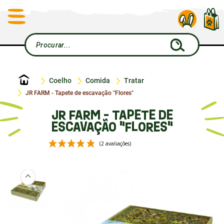
Início
Coelho
Comida
Tratar
JR FARM - Tapete de escavação "Flores"
JR FARM - TAPETE DE
ESCAVAÇÃO "FLORES"
(2 avaliações)