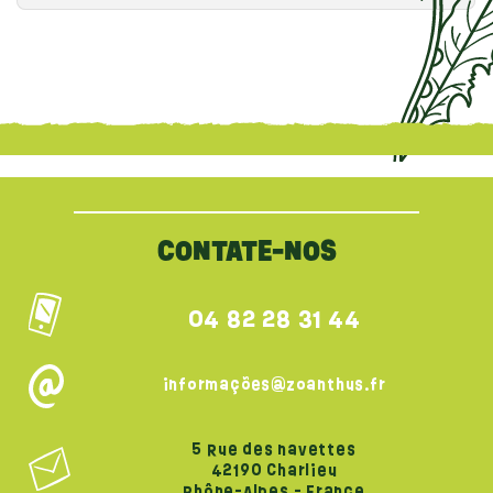
{literal}
{/literal}
CONTATE-NOS
04 82 28 31 44
informações@zoanthus.fr
5 Rue des navettes
42190 Charlieu
Rhône-Alpes - France