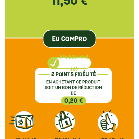
11,50 €
EU COMPRO
Em estoque
(6)
2 POINTS FIDÉLITÉ
EN ACHETANT CE PRODUIT
SOIT UN BON DE RÉDUCTION
DE
0,20 €