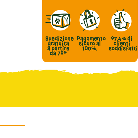
Spedizione
Pagamento
97,4%
di
gratuita
sicuro al
clienti
a partire
100%.
soddisfatti
da 79*