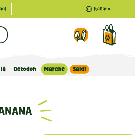
aci
Italiano
llà
Octodon
Marche
Saldi
BANANA