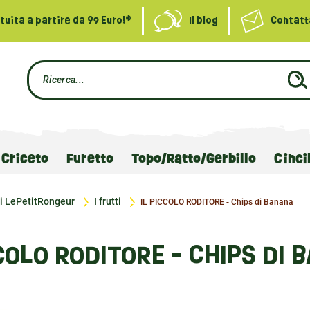
uita a partire da 99 Euro!*
Il blog
Contatt
Criceto
Furetto
Topo/Ratto/Gerbillo
Cinci
ti LePetitRongeur
I frutti
IL PICCOLO RODITORE - Chips di Banana
CCOLO RODITORE - CHIPS DI 