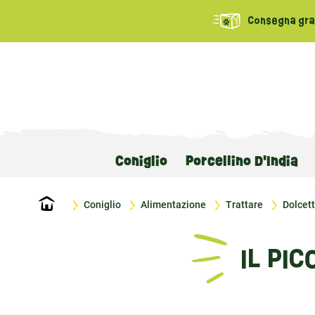
Consegna grat
Coniglio
Porcellino D'India
Home
Coniglio
Alimentazione
Trattare
Dolcet
IL PI