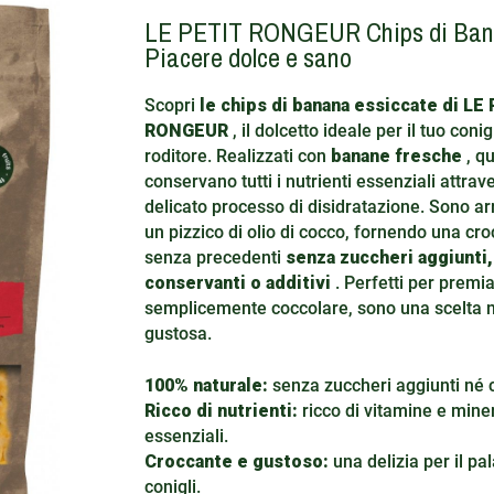
LE PETIT RONGEUR Chips di Ban
Piacere dolce e sano
Scopri
le chips di banana essiccate di LE
RONGEUR
, il dolcetto ideale per il tuo conig
roditore. Realizzati con
banane fresche
, qu
conservano tutti i nutrienti essenziali attrav
delicato processo di disidratazione. Sono arr
un pizzico di olio di cocco, fornendo una cr
senza precedenti
senza zuccheri aggiunti,
conservanti o additivi
. Perfetti per premi
semplicemente coccolare, sono una scelta n
gustosa.
100% naturale:
senza zuccheri aggiunti né 
Ricco di nutrienti:
ricco di vitamine e miner
essenziali.
Croccante e gustoso:
una delizia per il pal
conigli.