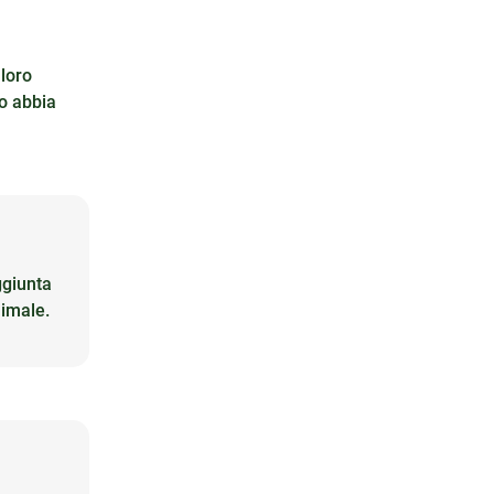
 loro
io abbia
ggiunta
nimale.