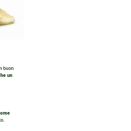
un buon
che un
 come
to.