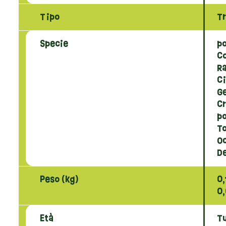
Tipo
Tr
Specie
po
Co
R
Ci
Ge
C
po
T
O
D
Peso (kg)
0,
0
Età
Tu