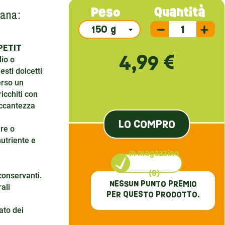
ana:
Quantità
Peso
 PETIT
4,99 €
lio o
esti dolcetti
erso un
icchiti con
occantezza
LO COMPRO
are o
utriente e
In magazzino
(8)
conservanti.
NESSUN PUNTO PREMIO
ali
PER QUESTO PRODOTTO.
ato dei