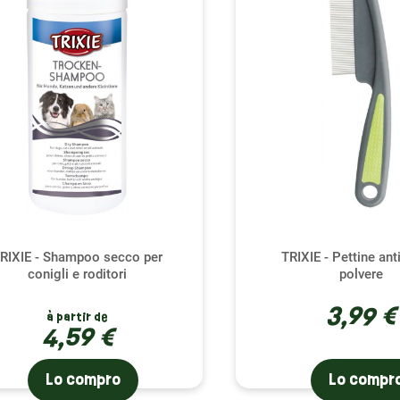
zolatura, un gesto di cura e complicità
are regolarmente il tuo cincillà non è solo benefico per il suo
ti, ma è anche un momento speciale per creare un legame specia
a a setole morbide, appositamente progettata per i roditori, o 
re nella direzione del pelo per evitare di ferire il tuo cincillà. Se
 aumenta gradualmente la durata per abituarlo delicatamente.
 cui prestare attenzione e consigli per un pelo sano
 opaco può essere un segno di malattia o della presenza di par
o del tuo cincillà e consultare un veterinario se noti cambiamen
atura, assicurati che il tuo cincillà goda di una dieta equilibrata
RIXIE - Shampoo secco per
TRIXIE - Pettine ant
conigli e roditori
polvere
o riflette la sua salute generale.
3,99 €
à partir de
ndo Le petit rodent per la cura della pelle e del pelo del tuo cinc
4,59 €
l sostegno al benessere quotidiano del tuo animale. La nostra s
cillà splendido quanto affascinante la sua personalità.
Lo compro
Lo compr