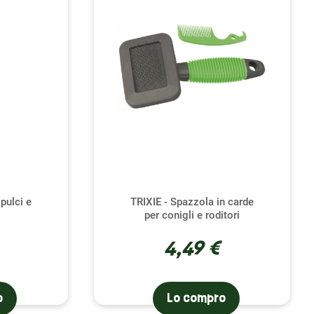
 mantello, rimuovendo i peli morti e prevenendo i
le tra te e il tuo animale domestico. Utilizza una
una spazzola per gatti adatta, assicurandoti sempre di
 all'inizio il tuo cincillà è riluttante, inizia con sessioni
assiti. È quindi fondamentale monitorare l'aspetto del
ti preoccupanti. Oltre ai bagni di sabbia e alla
 e di condizioni di vita ottimali, poiché la salute del suo
ipulci e
TRIXIE - Spazzola in carde
per conigli e roditori
4,49 €
illà, ti assicurerai non solo la qualità dei prodotti ma
elezione è qui per aiutarti a mantenere il mantello del
o
Lo compro