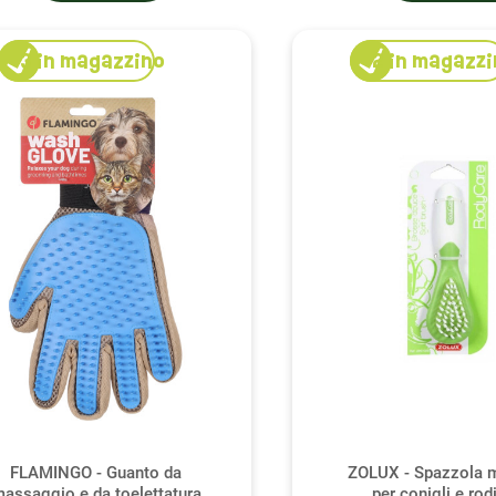
3
in magazzino
2
in magazzi
FLAMINGO - Guanto da
ZOLUX - Spazzola 
assaggio e da toelettatura
per conigli e rodi