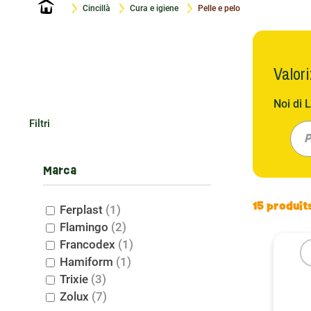
Home
Cincillà
Cura e igiene
Pelle e pelo
Valori
Noi di 
selezio
Filtri
uniche 
P
cui ha 
Marca
Un bagn
15 produit
Ferplast
(1)
Il segr
Flamingo
(2)
dovrebb
Francodex
(1)
permett
Hamiform
(1)
pulisce
Trixie
(3)
e di ca
Zolux
(7)