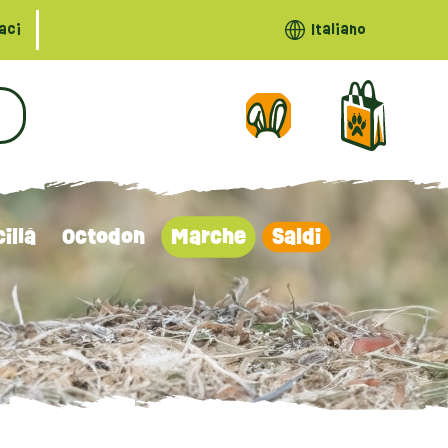
aci
Italiano
illà
Octodon
Marche
Saldi