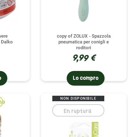
vere
copy of ZOLUX - Spazzola
 Dalko
pneumatica per conigli e
roditori
9,99 €
o
Lo compro
NON DISPONIBILE
no
En ruptura