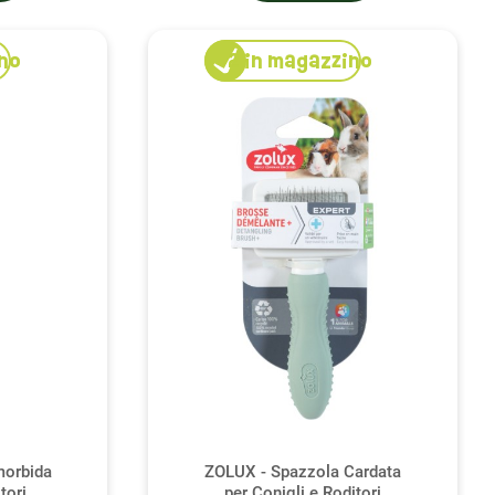
no
2
in magazzino
morbida
ZOLUX - Spazzola Cardata
tori
per Conigli e Roditori