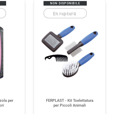
NON DISPONIBILE
En ruptura
ola per
FERPLAST - Kit Toelettatura
ori
per Piccoli Animali