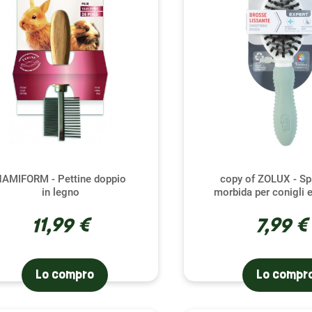
AMIFORM - Pettine doppio
copy of ZOLUX - S
in legno
morbida per conigli e
11,99 €
7,99 €
Lo compro
Lo compr