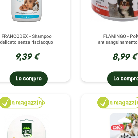
FRANCODEX - Shampoo
FLAMINGO - Pol
delicato senza risciacquo
antisanguinamento
9,39 €
8,99 €
Lo compro
Lo compr
1
in magazzino
1
in magazzi