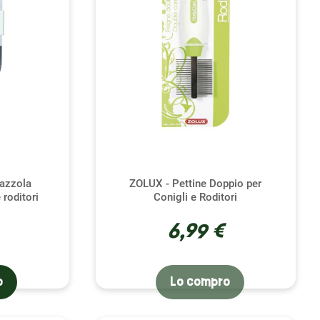
pazzola
ZOLUX - Pettine Doppio per
 roditori
Conigli e Roditori
6,99 €
o
Lo compro