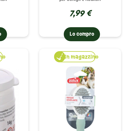
7,99 €
o
Lo compro
no
2
in magazzino