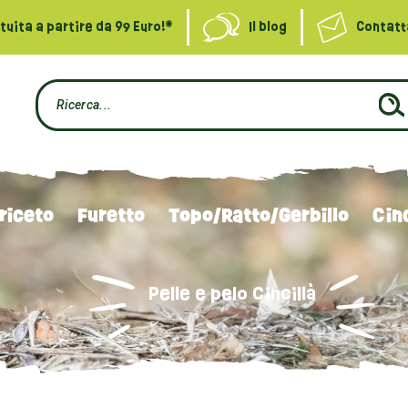
uita a partire da 99 Euro!*
Il blog
Contatt
riceto
Furetto
Topo/Ratto/Gerbillo
Cinc
Pelle e pelo Cincillà