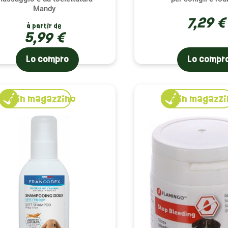
Mandy
7,29 €
à partir de
5,99 €
Lo compro
Lo compr
2
in magazzino
2
in magazzi