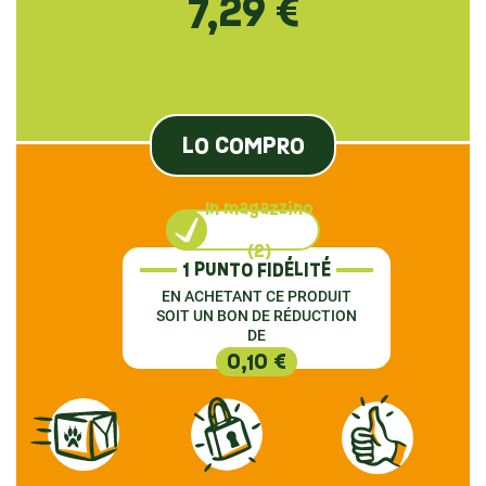
7,29 €
LO COMPRO
In magazzino
(2)
1 PUNTO FIDÉLITÉ
EN ACHETANT CE PRODUIT
SOIT UN BON DE RÉDUCTION
DE
0,10 €