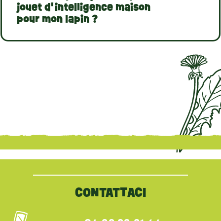
jouet d'intelligence maison
pour mon lapin ?
{literal}
{/literal}
CONTATTACI