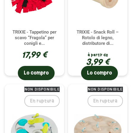
TRIXIE - Tappetino per
TRIXIE - Snack Roll –
scavo “Fragola” per
Rotolo di legno,
conigli e...
distributore di...
17,99 €
à partir de
3,99 €
Lo compro
Lo compro
NON DISPONIBILE
NON DISPONIBILE
En ruptura
En ruptura