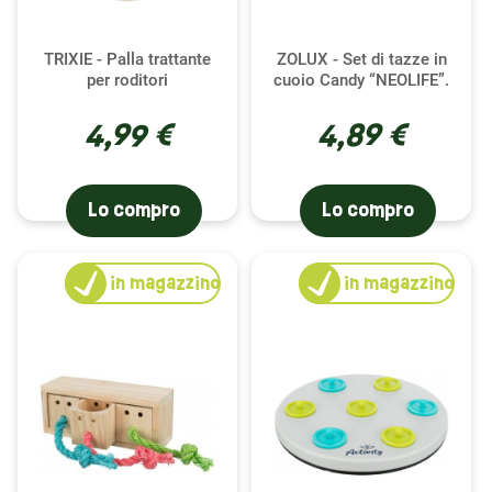
perfetto equilibrio tra esercizio e divertimento.
TRIXIE - Palla trattante
ZOLUX - Set di tazze in
per roditori
cuoio Candy “NEOLIFE”.
Gioca al servizio della nutrizione
4,99 €
4,89 €
Uno dei maggiori vantaggi dei giocattoli intelligenti
è la loro capacità di combinare gioco e
alimentazione. Riempiendo gli scomparti dei
Lo compro
Lo compro
giocattoli con erbe, fiori o pellet, incoraggi il tuo
coniglio a usare la sua intelligenza per accedere al
cibo. Questo metodo arricchisce notevolmente
1
in magazzino
1
in magazzino
l'esperienza alimentare del tuo coniglio,
trasformando ogni pasto in un'opportunità di
apprendimento e divertimento. È un approccio
divertente che non solo migliora l'intraprendenza
del tuo coniglio, ma rafforza anche il suo
benessere generale.
Scegli il meglio per il tuo coniglio