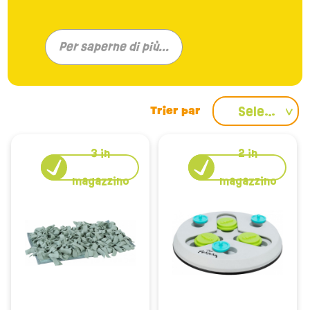
Scopri l'esclusiva gamma di “Giochi intelligenti per
conigli” presso “Le petit rodent”, appositamente
Per saperne di più...
pensati per stimolare la mente del tuo compagno
peloso. Questi giocattoli non si limitano a tenere
occupato il tuo coniglio: incoraggiano la sua
attività intellettuale e sviluppano la sua agilità
Seleziona
attraverso ingegnosi sistemi di ricompensa.
Perfetti per tenere impegnati i tuoi conigli e
3
in
2
in
roditori, i nostri giochi di intelligenza si adattano al
loro tipo di corpo, incoraggiandoli a usare il loro
magazzino
magazzino
tempo e le loro energie in modo costruttivo.
Perché i giocattoli intelligenti?
I giocattoli intelligenti svolgono un ruolo cruciale
nel benessere mentale e fisico del tuo coniglio.
Fornendo sfide stimolanti, questi giochi
incoraggiano il tuo coniglio a pensare, esplorare e