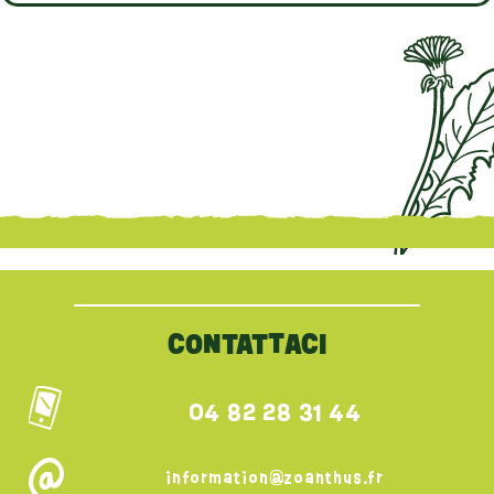
{literal}
{/literal}
CONTATTACI
04 82 28 31 44
information@zoanthus.fr