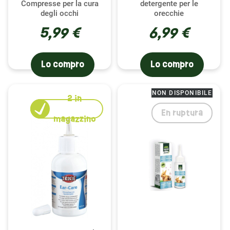
Compresse per la cura
detergente per le
salute che richiedono un intervento veterinario.
degli occhi
orecchie
Con i nostri prodotti per la cura appositamente
5,99 €
6,99 €
progettati per i cincillà, hai gli strumenti necessari
per prenderti cura della salute dei loro occhi e
delle loro orecchie in modo sicuro.
Lo compro
Lo compro
Scegli i prodotti giusti per il loro comfort e la loro
salute
NON DISPONIBILE
2
in
En ruptura
Selezionare il prodotto giusto per la cura degli
magazzino
occhi e delle orecchie del tuo cincillà può essere
complicato, ma a Le petit rodent lo rendiamo più
semplice. I nostri prodotti Francodex , Hamiform e
Trixie sono specificatamente formulati per
soddisfare le esigenze sensibili del tuo cincillà,
fornendo una soluzione delicata ed efficace per la
pulizia e la manutenzione regolare. Che tu abbia
bisogno di una soluzione per pulire gli occhi o le
orecchie, o semplicemente per mantenere una