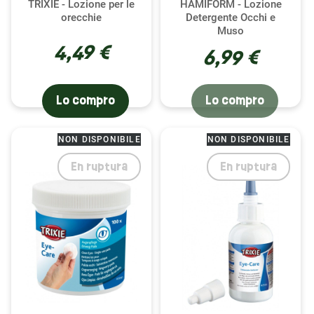
TRIXIE - Lozione per le
HAMIFORM - Lozione
buona igiene, la nostra gamma soddisferà tutte le
orecchie
Detergente Occhi e
tue aspettative, garantendo il comfort e la
Muso
4,49 €
protezione del tuo piccolo.
6,99 €
Una guida alla cura delicata
Lo compro
Lo compro
Prendersi cura degli occhi e delle orecchie del tuo
cincillà non dovrebbe mai essere un compito
NON DISPONIBILE
NON DISPONIBILE
ingrato per te o per lui. Ecco perché non offriamo
solo prodotti di qualità, ma anche consigli su come
En ruptura
En ruptura
utilizzarli in modo efficiente e delicato. Inizia con
un'ispezione visiva quotidiana per monitorare
eventuali cambiamenti o segni di irritazione. Se
sono presenti sporco o secrezioni visibili, utilizza
delicatamente le soluzioni detergenti consigliate,
seguendo sempre le istruzioni per garantire una
cura ottimale e senza stress per il tuo cincillà.
Ricorda, un ambiente pulito e cure regolari sono la
chiave per un cincillà felice e sano.