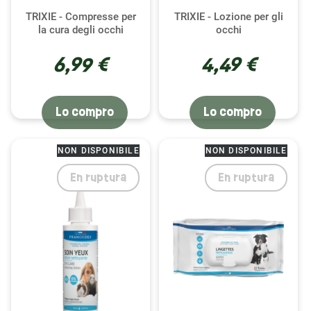
TRIXIE - Compresse per
TRIXIE - Lozione per gli
la cura degli occhi
occhi
In sintesi, a Le petit rodent, la nostra missione è
fornirti tutto il necessario per la cura degli occhi e
6,99 €
4,49 €
delle orecchie del tuo cincillà, garantendone così il
benessere quotidiano. Esplora la nostra gamma di
prodotti per la cura e approfitta dei consigli dei
Lo compro
Lo compro
nostri esperti per mantenere il tuo cincillà in
ottima salute, con comfort e morbidezza senza
eguali.
NON DISPONIBILE
NON DISPONIBILE
En ruptura
En ruptura