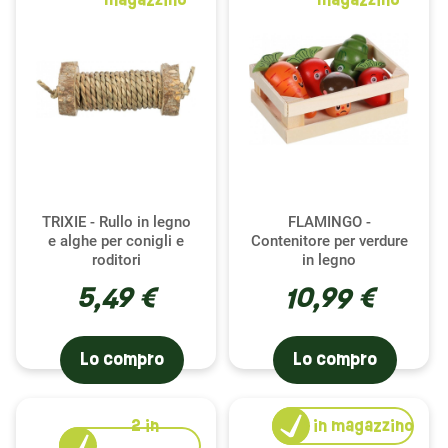
TRIXIE - Rullo in legno
FLAMINGO -
e alghe per conigli e
Contenitore per verdure
roditori
in legno
5,49 €
10,99 €
Lo compro
Lo compro
2
in
1
in magazzino