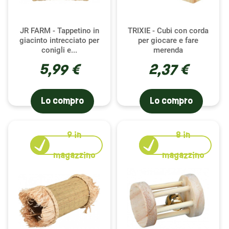
I giocattoli da masticare non sono solo una fonte
di intrattenimento per i porcellini d'India; svolgono
JR FARM - Tappetino in
TRIXIE - Cubi con corda
un ruolo cruciale nel loro benessere fisico e
giacinto intrecciato per
per giocare e fare
mentale. Mordicchiare aiuta a mantenere i denti
conigli e...
merenda
del tuo porcellino d'India a una lunghezza sana,
5,99 €
2,37 €
prevenendo problemi dentali che possono
verificarsi se diventano troppo lunghi. Integrando
diversi giocattoli da masticare nel suo ambiente,
Lo compro
Lo compro
offri al tuo piccolo compagno un'attività piacevole
che stimola anche la sua intelligenza e curiosità.
9
in
8
in
Una gamma varia per tutti i gusti
magazzino
magazzino
A Le Petit Rongeur, la nostra selezione di giocattoli
da rosicchiare abbraccia la diversità per
soddisfare ogni piccolo buongustaio. Dai leggeri
giocattoli in luffa ai robusti pezzi di legno, ogni
materiale offre un'esperienza unica. I giocattoli di
buccia di mais e di paglia, ad esempio, forniscono