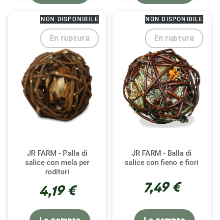
NON DISPONIBILE
NON DISPONIBILE
En ruptura
En ruptura
JR FARM - Palla di
JR FARM - Balla di
salice con mela per
salice con fieno e fiori
roditori
7,49 €
4,19 €