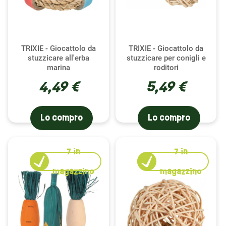
TRIXIE - Giocattolo da
TRIXIE - Giocattolo da
stuzzicare all'erba
stuzzicare per conigli e
marina
roditori
4,49 €
5,49 €
Lo compro
Lo compro
7
in
7
in
magazzino
magazzino