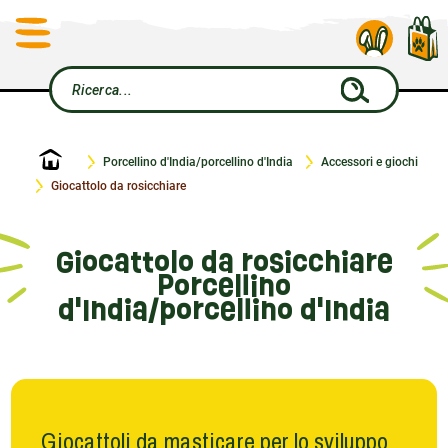
Home
Porcellino d'India/porcellino d'India
Accessori e giochi
Giocattolo da rosicchiare
Giocattolo da rosicchiare
Porcellino
d'India/porcellino d'India
Giocattoli da masticare per lo sviluppo