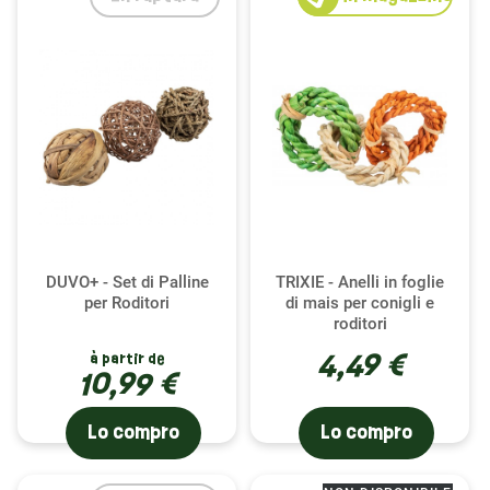
DUVO+ - Set di Palline
TRIXIE - Anelli in foglie
per Roditori
di mais per conigli e
roditori
4,49 €
à partir de
10,99 €
Lo compro
Lo compro