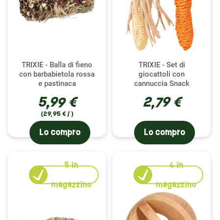
TRIXIE - Balla di fieno
TRIXIE - Set di
con barbabietola rossa
giocattoli con
e pastinaca
cannuccia Snack
5,99 €
2,79 €
(29,95 € / )
Lo compro
Lo compro
5
in
4
in
magazzino
magazzino