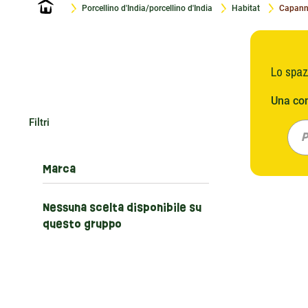
Home
Porcellino d'India/porcellino d'India
Habitat
Capan
Lo spaz
Una con
muovers
Filtri
questo 
P
il loro
pianifi
Marca
Scegli
Nessuna scelta disponibile su
questo gruppo
La scel
I nostr
specifi
recinzi
robuste