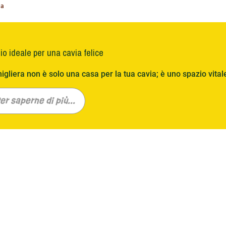
na
io ideale per una cavia felice
igliera non è solo una casa per la tua cavia; è uno spazio vitale 
i. A Le Petit Rongeur comprendiamo l'importanza dell'esercizio
motivo consigliamo gabbie spaziose, che offrano spazio suffici
er saperne di più...
 benessere si consiglia un minimo di 120x60 cm per animale, ma
cano uscite regolari per un ulteriore sviluppo.
ere la conigliera perfetta
ta di una conigliera per il vostro porcellino d'India presso Le Pe
i marchi partner, Kerbl , Ferplast e Trixie , offrono design divers
che. Che tu stia cercando un classico modello in legno, una con
one integrata per una maggiore libertà, abbiamo quello che fa p
zza, facilità di pulizia e comfort.