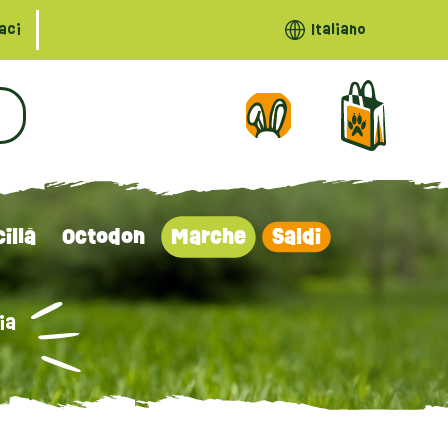
aci
Italiano
illà
Octodon
Marche
Saldi
ia