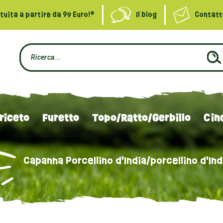
uita a partire da 99 Euro!*
Il blog
Contatt
riceto
Furetto
Topo/Ratto/Gerbillo
Cinc
Capanna Porcellino d'India/porcellino d'Ind