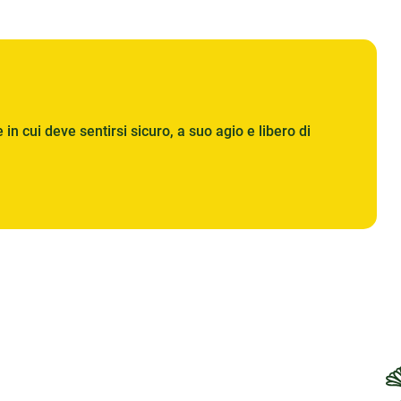
in cui deve sentirsi sicuro, a suo agio e libero di
 e dell'esplorazione per questi curiosi animaletti. Per
ente per soddisfare il loro bisogno di movimento. Per
 più grande è sempre meglio, soprattutto se si
tit Rongeur è guidata dalla qualità e dalla funzionalità.
i che si adattano a tutti gli spazi esterni e alle esigenze
igliera a due piani per più avventure o un design con
er te. Ogni conigliera è selezionata per la sua