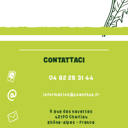
{literal}
{/literal}
CONTATTACI
04 82 28 31 44
information@zoanthus.fr
5 Rue des navettes
42190 Charlieu
Rhône-Alpes - France