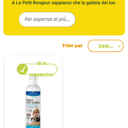
A Le Petit Rongeur sappiamo che la gabbia del tuo
porcellino d'India non è solo un habitat; è il suo
universo, il suo rifugio, il suo parco giochi. Per
Per saperne di più...
questo offriamo una selezione di gabbie adatte a
tutte le esigenze, dalle più semplici alle più
sofisticate, sempre pensando al comfort e al
benessere del tuo piccolo compagno. Scopri
Seleziona
marchi rinomati come Bunny Nature , Zolux e
Ferplast e trova la gabbia ideale che delizierà il
12
in
tuo amico a quattro zampe.
magazzino
L'importanza dello spazio
Il benessere della tua cavia inizia dallo spazio. A
differenza di altri piccoli animali, i porcellini d'India
non hanno la capacità di arrampicarsi, rendendo lo
spazio sul pavimento ancora più cruciale per il loro
sviluppo. A Le Petit Rongeur consigliamo una
gabbia lunga almeno 100 cm e larga 80 cm per un