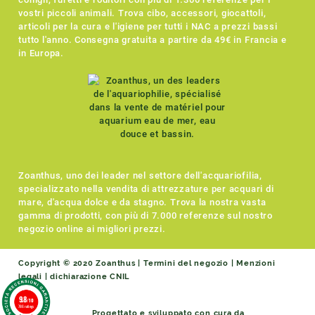
vostri piccoli animali. Trova cibo, accessori, giocattoli,
articoli per la cura e l'igiene per tutti i NAC a prezzi bassi
tutto l'anno. Consegna gratuita a partire da 49€ in Francia e
in Europa.
Zoanthus, uno dei leader nel settore dell'acquariofilia,
specializzato nella vendita di attrezzature per acquari di
mare, d'acqua dolce e da stagno. Trova la nostra vasta
gamma di prodotti, con più di 7.000 referenze sul nostro
negozio online ai migliori prezzi.
Copyright © 2020 Zoanthus |
Termini del negozio
|
Menzioni
legali
|
dichiarazione CNIL
9.8
/10
786 ratings
Progettato e sviluppato con cura da