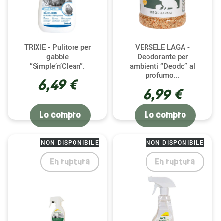
specifiche dell'animale e delle raccomandazioni
del veterinario) può aiutare a ridurre gli odori.
TRIXIE - Pulitore per
VERSELE LAGA -
gabbie
Deodorante per
“Simple’n’Clean”.
ambienti “Deodo” al
profumo...
6,49 €
6,99 €
Lo compro
Lo compro
NON DISPONIBILE
NON DISPONIBILE
En ruptura
En ruptura