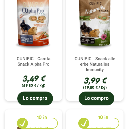
CUNIPIC - Carota
CUNIPIC - Snack alle
Snack Alpha Pro
erbe Naturaliss
Immunity
3,49 €
3,99 €
(69,80 € / kg)
(79,80 € / kg)
Lo compro
Lo compro
10
in
10
in