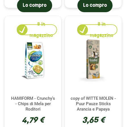
Lo compro
Lo compro
8
in
8
in
magazzino
magazzino
HAMIFORM - Crunchy's
copy of WITTE MOLEN -
- Chips di Mela per
Puur Pauze Sticks
Roditori
Arancia e Papaya
4,79 €
3,65 €