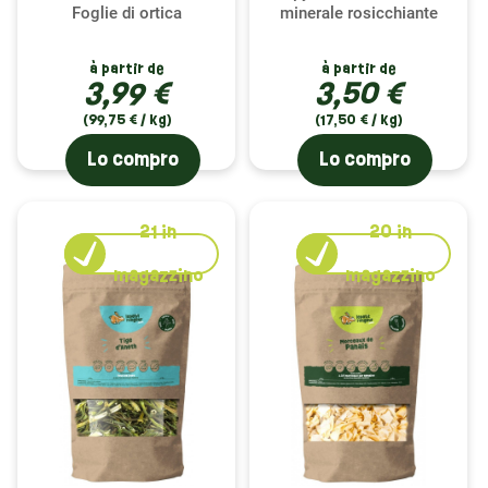
Foglie di ortica
minerale rosicchiante
à partir de
à partir de
3,99 €
3,50 €
(99,75 € / kg)
(17,50 € / kg)
Lo compro
Lo compro
21
in
20
in
magazzino
magazzino