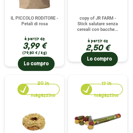
IL PICCOLO RODITORE -
copy of JR FARM -
Petali di rosa
Stick salutare senza
cereali con bacche...
à partir de
à partir de
3,99 €
2,50 €
(79,80 € / kg)
Lo compro
Lo compro
20
in
17
in
magazzino
magazzino