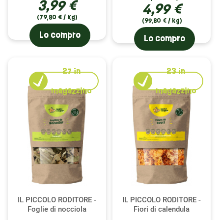
3,99 €
4,99 €
(79,80 € / kg)
(99,80 € / kg)
Lo compro
Lo compro
27
in
23
in
magazzino
magazzino
IL PICCOLO RODITORE -
IL PICCOLO RODITORE -
Foglie di nocciola
Fiori di calendula