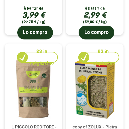
à partir de
à partir de
3,99 €
2,99 €
(99,75 € / kg)
(59,80 € / kg)
Lo compro
Lo compro
23
in
23
in
magazzino
magazzino
IL PICCOLO RODITORE -
copy of ZOLUX - Pietra