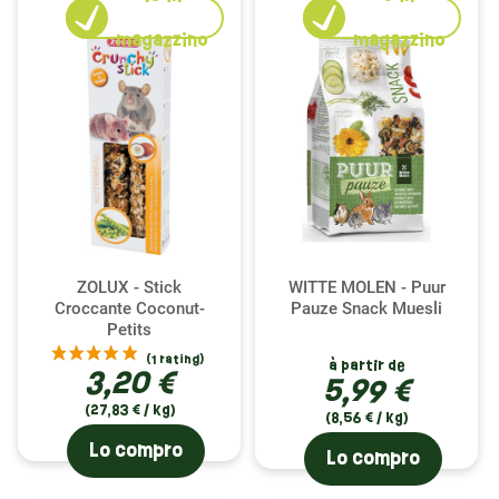
magazzino
magazzino
ZOLUX - Stick
WITTE MOLEN - Puur
Croccante Coconut-
Pauze Snack Muesli
Petits
à partir de
3,20 €
5,99 €
(27,83 € / kg)
(8,56 € / kg)
Lo compro
Lo compro