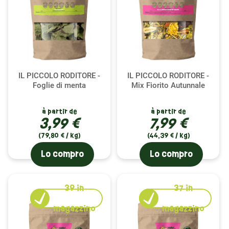
IL PICCOLO RODITORE -
IL PICCOLO RODITORE -
Foglie di menta
Mix Fiorito Autunnale
à partir de
à partir de
3,99 €
7,99 €
(79,80 € / kg)
(44,39 € / kg)
Lo compro
Lo compro
39
in
37
in
magazzino
magazzino