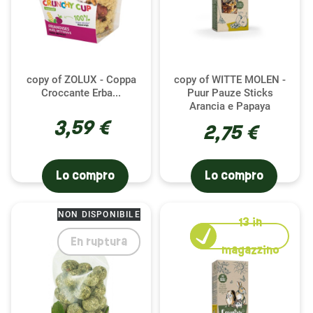
copy of ZOLUX - Coppa
copy of WITTE MOLEN -
Croccante Erba...
Puur Pauze Sticks
Arancia e Papaya
3,59 €
2,75 €
Lo compro
Lo compro
NON DISPONIBILE
13
in
En ruptura
magazzino