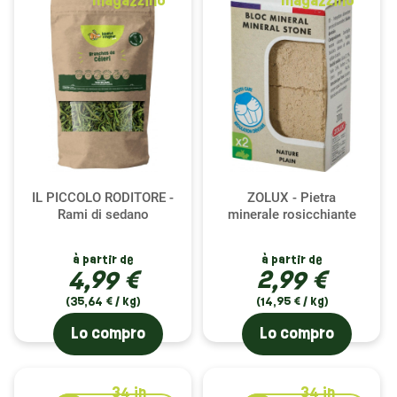
magazzino
magazzino
IL PICCOLO RODITORE -
ZOLUX - Pietra
Rami di sedano
minerale rosicchiante
à partir de
à partir de
4,99 €
2,99 €
(35,64 € / kg)
(14,95 € / kg)
Lo compro
Lo compro
34
in
34
in