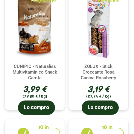
magazzino
magazzino
CUNIPIC - Naturaliss
ZOLUX - Stick
Multivitaminico Snack
Croccante Rosa
Carota
Canina-Rosaberry
3,99 €
3,19 €
(79,80 € / kg)
(27,74 € / kg)
Lo compro
Lo compro
10
in
10
in