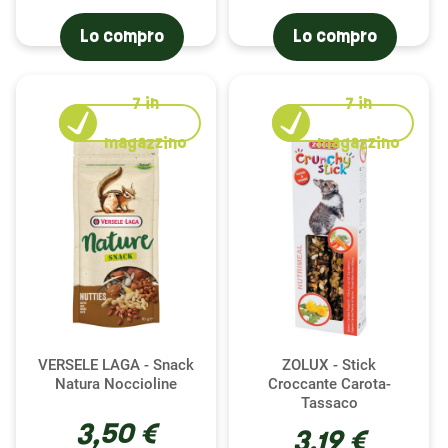
Lo compro
Lo compro
7
in
7
in
magazzino
magazzino
VERSELE LAGA - Snack
ZOLUX - Stick
Natura Noccioline
Croccante Carota-
Tassaco
3,50 €
3,19 €