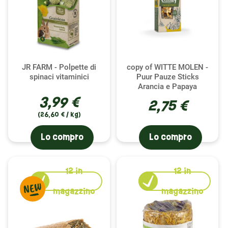
JR FARM - Polpette di
copy of WITTE MOLEN -
spinaci vitaminici
Puur Pauze Sticks
Arancia e Papaya
3,99 €
2,75 €
(26,60 € / kg)
Lo compro
Lo compro
12
in
12
in
NUOVO
magazzino
magazzino