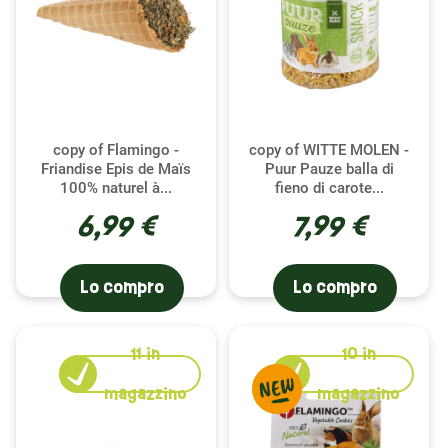
copy of Flamingo -
copy of WITTE MOLEN -
Friandise Epis de Maïs
Puur Pauze balla di
100% naturel à...
fieno di carote...
6,99 €
7,99 €
Lo compro
Lo compro
11
in
10
in
NUOVO
magazzino
magazzino