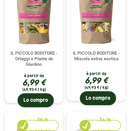
IL PICCOLO RODITORE -
IL PICCOLO RODITORE -
Ortaggi e Piante da
Miscela estiva esotica
Giardino
à partir de
à partir de
6,99 €
6,99 €
(49,93 € / kg)
(49,93 € / kg)
Lo compro
Lo compro
36
in
34
in