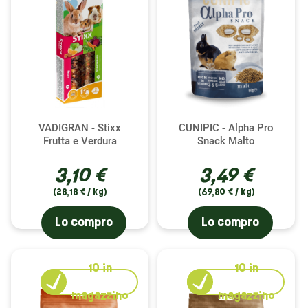
VADIGRAN - Stixx
CUNIPIC - Alpha Pro
Frutta e Verdura
Snack Malto
3,10 €
3,49 €
(28,18 € / kg)
(69,80 € / kg)
Lo compro
Lo compro
10
in
10
in
magazzino
magazzino