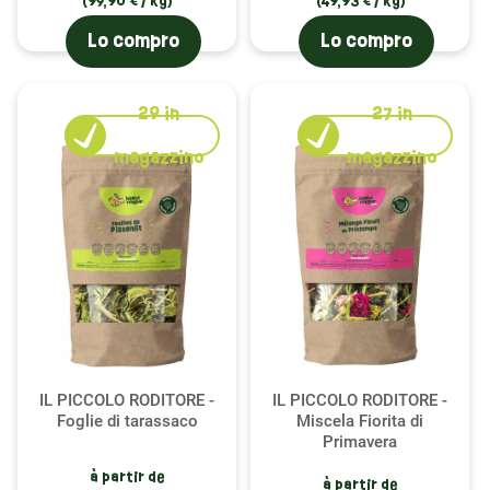
(99,90 € / kg)
(49,93 € / kg)
Lo compro
Lo compro
29
in
27
in
magazzino
magazzino
IL PICCOLO RODITORE -
IL PICCOLO RODITORE -
Foglie di tarassaco
Miscela Fiorita di
Primavera
à partir de
à partir de