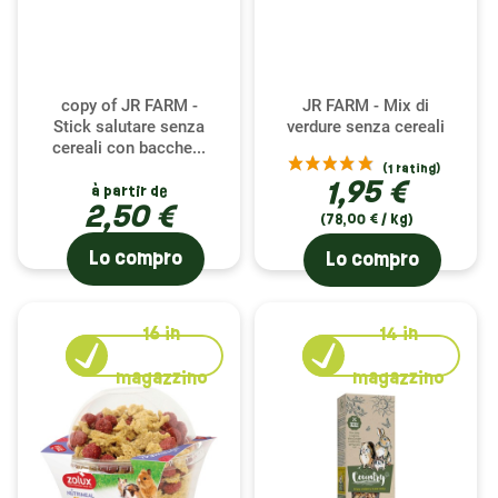
copy of JR FARM -
JR FARM - Mix di
Stick salutare senza
verdure senza cereali
cereali con bacche...
1,95 €
à partir de
2,50 €
(78,00 € / kg)
Lo compro
Lo compro
16
in
14
in
magazzino
magazzino