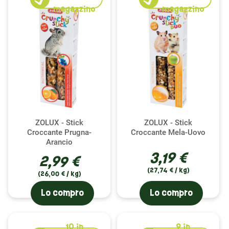
magazzino
magazzino
ZOLUX - Stick
ZOLUX - Stick
Croccante Prugna-
Croccante Mela-Uovo
Arancio
3,19 €
2,99 €
(27,74 € / kg)
(26,00 € / kg)
Lo compro
Lo compro
10
in
9
in