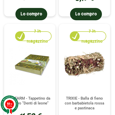
Lo compro
Lo compro
7
in
7
in
magazzino
magazzino
JR FARM - Tappetino da
TRIXIE - Balla di fieno
scavo "Denti di leone"
con barbabietola rossa
9.8
/10
786 ratings
e pastinaca