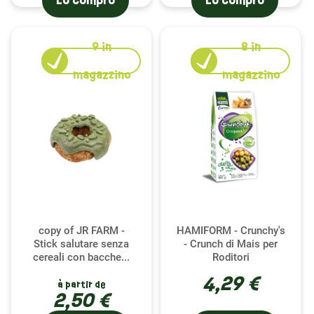
Lo compro
Lo compro
9
in
8
in
magazzino
magazzino
copy of JR FARM -
HAMIFORM - Crunchy's
Stick salutare senza
- Crunch di Mais per
cereali con bacche...
Roditori
4,29 €
à partir de
2,50 €
(26,81 € / kg)