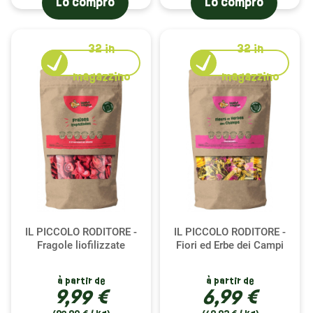
Lo compro
Lo compro
32
in
32
in
magazzino
magazzino
IL PICCOLO RODITORE -
IL PICCOLO RODITORE -
Fragole liofilizzate
Fiori ed Erbe dei Campi
à partir de
à partir de
9,99 €
6,99 €