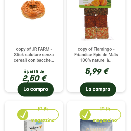
copy of JR FARM -
copy of Flamingo -
Stick salutare senza
Friandise Epis de Maïs
cereali con bacche...
100% naturel à...
5,99 €
à partir de
2,50 €
Lo compro
Lo compro
10
in
10
in
magazzino
magazzino