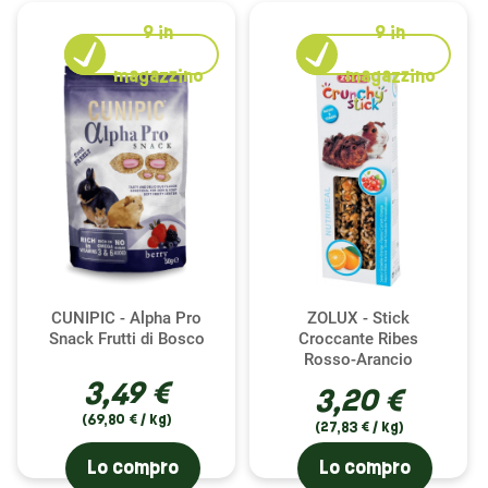
9
in
9
in
magazzino
magazzino
CUNIPIC - Alpha Pro
ZOLUX - Stick
Snack Frutti di Bosco
Croccante Ribes
Rosso-Arancio
3,49 €
3,20 €
(69,80 € / kg)
(27,83 € / kg)
Lo compro
Lo compro