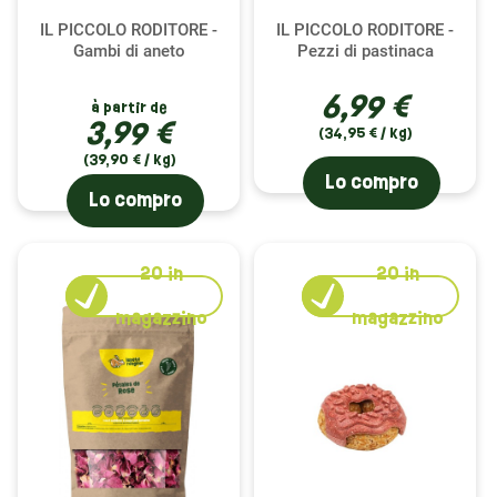
IL PICCOLO RODITORE -
IL PICCOLO RODITORE -
Gambi di aneto
Pezzi di pastinaca
6,99 €
à partir de
3,99 €
(34,95 € / kg)
(39,90 € / kg)
Lo compro
Lo compro
20
in
20
in
magazzino
magazzino