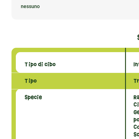
nessuno
Tipo di cibo
In
Tipo
Tr
Specie
R
Ci
Ge
po
Co
Sc