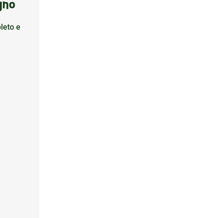
gno
leto e