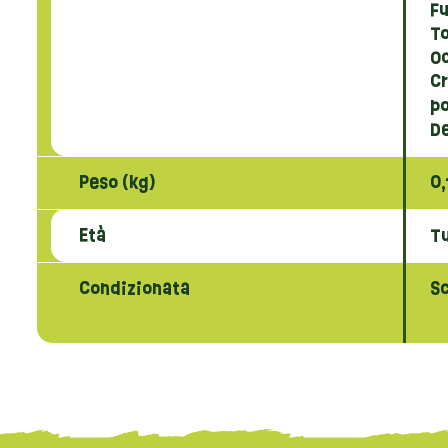
Fu
T
O
C
po
D
Peso (kg)
0,
Età
Tu
Condizionata
S
{literal}
{/literal}