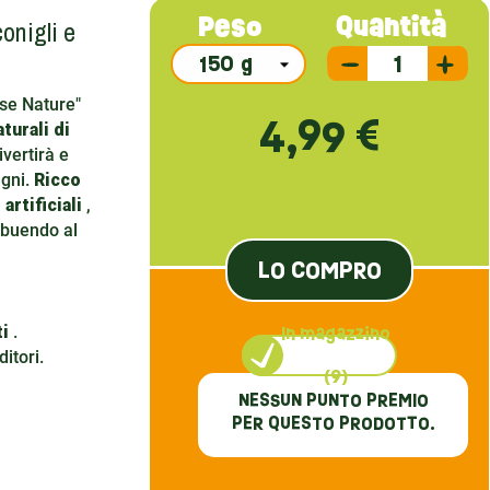
onigli e
Quantità
Peso
use Nature"
4,99 €
turali di
vertirà e
agni.
Ricco
artificiali
,
ibuendo al
LO COMPRO
i
.
In magazzino
itori.
(9)
NESSUN PUNTO PREMIO
PER QUESTO PRODOTTO.