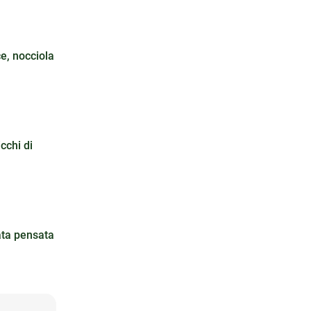
ce, nocciola
cchi di
tata pensata