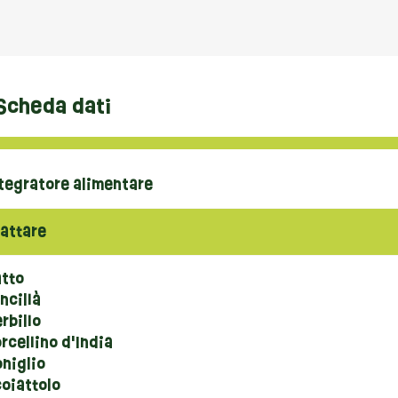
Scheda dati
tegratore alimentare
attare
atto
ncillà
rbillo
rcellino d'India
niglio
oiattolo