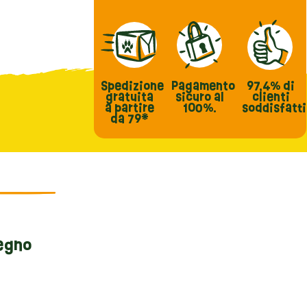
Spedizione
Pagamento
97,4%
di
gratuita
sicuro al
clienti
a partire
100%.
soddisfatti
da 79*
legno