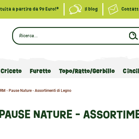
uita a partire da 99 Euro!*
Il blog
Contatt
Criceto
Furetto
Topo/Ratto/Gerbillo
Cinci
M - Pause Nature - Assortimenti di Legno
PAUSE NATURE - ASSORTIME