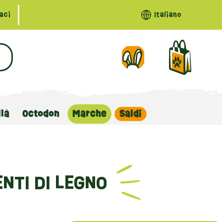
aci
Italiano
llà
Octodon
Marche
Saldi
NTI DI LEGNO