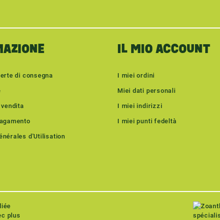
MAZIONE
IL MIO ACCOUNT
ferte di consegna
I miei ordini
e
Miei dati personali
 vendita
I miei indirizzi
pagamento
I miei punti fedeltà
nérales d'Utilisation