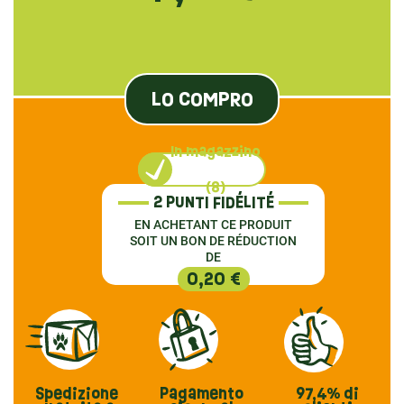
LO COMPRO
In magazzino
(8)
2 PUNTI FIDÉLITÉ
EN ACHETANT CE PRODUIT
SOIT UN BON DE RÉDUCTION
DE
0,20 €
Spedizione
Pagamento
97,4%
di