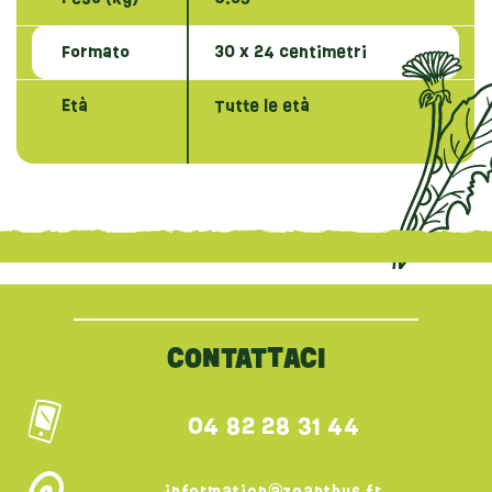
Formato
30 x 24 centimetri
Età
Tutte le età
{literal}
{/literal}
CONTATTACI
04 82 28 31 44
information@zoanthus.fr