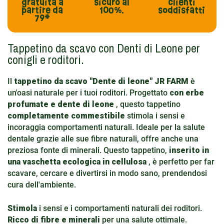
gratuita
a
sicuro al
clienti
partire da
100%.
soddisfatti
79*
Tappetino da scavo con Denti di Leone per
conigli e roditori.
Il
tappetino da scavo "Dente di leone" JR FARM
è
un'oasi naturale per i tuoi roditori. Progettato
con erbe
profumate e dente di leone
, questo tappetino
completamente commestibile
stimola i sensi e
incoraggia comportamenti naturali. Ideale per la salute
dentale grazie alle sue fibre naturali, offre anche una
preziosa fonte di minerali. Questo tappetino,
inserito in
una vaschetta ecologica in cellulosa
, è perfetto per far
scavare, cercare e divertirsi in modo sano, prendendosi
cura dell'ambiente.
Stimola
i sensi e i comportamenti naturali dei roditori.
Ricco di fibre e minerali
per una salute ottimale.