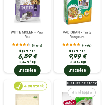
WITTE MOLEN - Puur
VADIGRAN - Tasty
Rat
Rongeurs
à partir de
à partir de
6,59 €
9,99 €
(8,24 € / kg)
(3,33 € / kg)
J'achète
J'achète
RUPTURE DE STOCK
4
en stock
en réappro