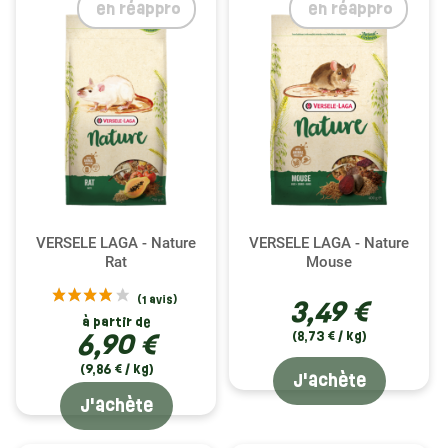
en réappro
en réappro
VERSELE LAGA - Nature
VERSELE LAGA - Nature
Rat
Mouse
3,49 €
à partir de
6,90 €
(8,73 € / kg)
(9,86 € / kg)
J'achète
J'achète