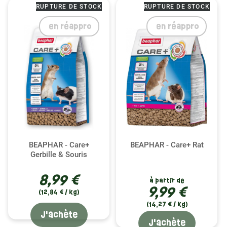
RUPTURE DE STOCK
RUPTURE DE STOCK
en réappro
en réappro
BEAPHAR - Care+
BEAPHAR - Care+ Rat
Gerbille & Souris
8,99 €
à partir de
9,99 €
(12,84 € / kg)
(14,27 € / kg)
J'achète
J'achète