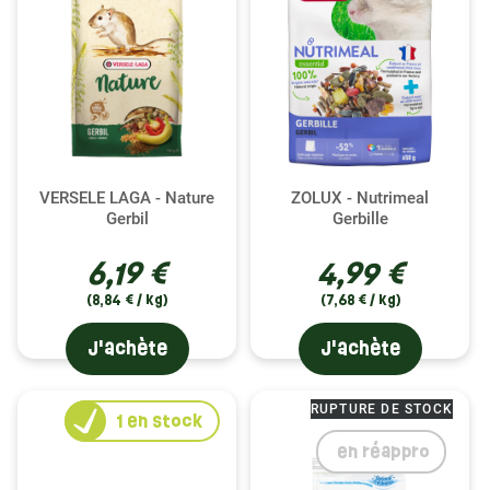
VERSELE LAGA - Nature
ZOLUX - Nutrimeal
Gerbil
Gerbille
6,19 €
4,99 €
(8,84 € / kg)
(7,68 € / kg)
J'achète
J'achète
RUPTURE DE STOCK
1
en stock
en réappro