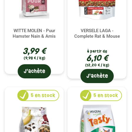
WITTE MOLEN - Puur
VERSELE LAGA -
Hamster Nain & Amis
Complete Rat & Mouse
3,99 €
à partir de
6,10 €
(9,98 € / kg)
(12,20 € / kg)
J'achète
J'achète
5
en stock
5
en stock