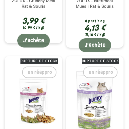
ZOLUX - Crunchy Meal
ZOLUX - Nutrimeal
Rat & Souris
Muesli Rat & Souris
3,99 €
à partir de
4,13 €
(4,99 € / kg)
(5,16 € / kg)
J'achète
J'achète
RUPTURE DE STOCK
RUPTURE DE STOCK
(1 avis)
en réappro
en réappro