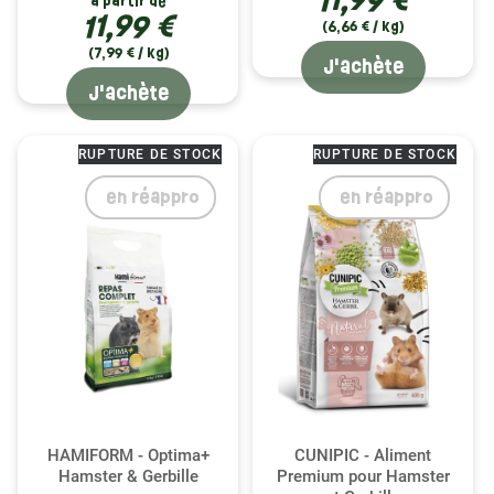
11,99 €
à partir de
11,99 €
(6,66 € / kg)
(7,99 € / kg)
J'achète
J'achète
RUPTURE DE STOCK
RUPTURE DE STOCK
(1 avis)
en réappro
en réappro
HAMIFORM - Optima+
CUNIPIC - Aliment
Hamster & Gerbille
Premium pour Hamster