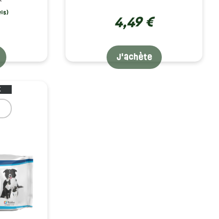
4,49 €
J'achète
K