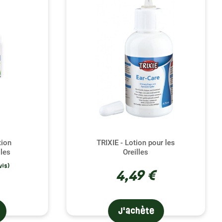
ir parmi les meilleures marques du marché. Francodex
nt le risque d'infections. Hamiform, avec ses produits
a peau sensible. Trixie, quant à elle, propose une
ue vous cherchiez une solution douce ou un nettoyage
a santé et le confort de vos petits animaux.
 produits de qualité à des prix abordables, mais aussi
tits compagnons sans attendre. Découvrez notre gamme
souris, rats, et gerbilles.
ion
TRIXIE - Lotion pour les
lles
Oreilles
4,49 €
J'achète