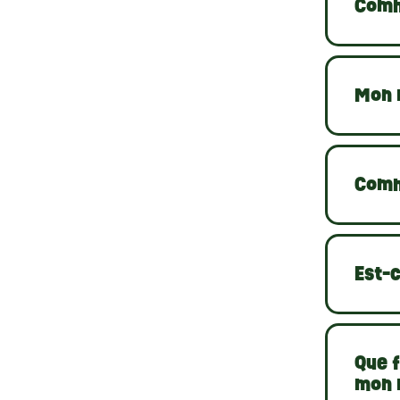
Comm
Mon r
Comm
Est-
Que f
mon 