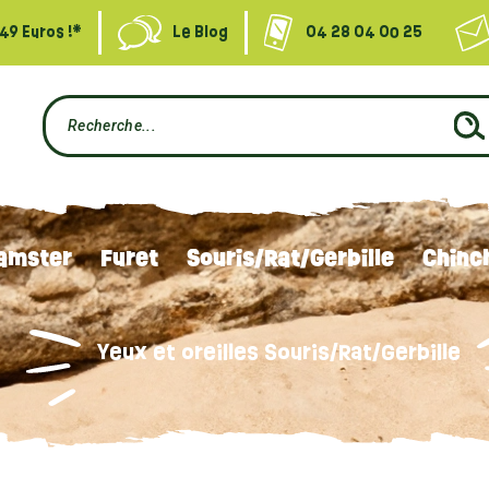
49 Euros !*
Le Blog
04 28 04 00 25
amster
Furet
Souris/Rat/Gerbille
Chinch
Yeux et oreilles Souris/Rat/Gerbille