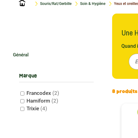
Accueil
Souris/Rat/Gerbille
Soin & Hygiène
Yeux et oreille
Une H
Quand i
doit ja
Général
bien-êt
E
Francod
Marque
Pourquo
8 produits
Francodex
(2)
Les yeu
Hamiform
(2)
hygiène
Trixie
(4)
Francod
profond
produit