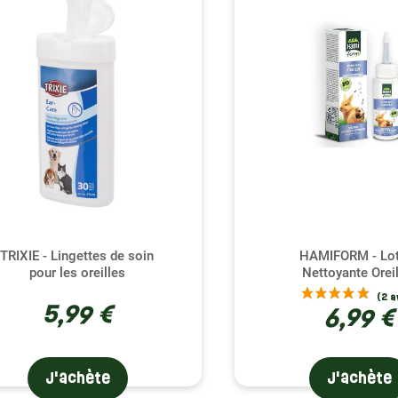
 les Bons Produits pour Votre Rongeur
ancodex, Hamiform, et Trixie, vous avez l'assurance de chois
es solutions nettoyantes qui éliminent les saletés et prévienne
s, assure une approche plus douce, idéale pour les rongeurs à l
ariée d'accessoires pour faciliter l'application des soins. Q
ondeur, notre sélection couvre tous vos besoins pour garantir l
 petit rongeur, nous sommes dédiés à offrir non seulement des
raison rapide pour que vous puissiez prendre soin de vos pe
s le choix de la qualité et de l'efficacité pour le bien-être de vos 
TRIXIE - Lingettes de soin
HAMIFORM - Lot
pour les oreilles
Nettoyante Orei
5,99 €
6,99 €
J'achète
J'achète