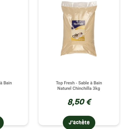
ttant non seulement de maintenir leur pelage en
r leurs comportements naturels de toilettage. Mettre à
os, ou aménager une zone dédiée au bain de sable
r guise, favorisant ainsi leur bien-être général. Cette
lles, qui peuvent ainsi partager un moment de soin
r maintenir un environnement propre et sain. Bien que
à Bain
Top Fresh - Sable à Bain
Naturel Chinchilla 3kg
 fréquence à laquelle le sable devient insalubre, une
: dès que vous percevez une odeur, il est temps de
8,50 €
n de tamis spéciaux pour enlever les déchets solides
que et écologique de la terre à bain.
J'achète
aux tout ce dont ils ont besoin pour une vie saine et