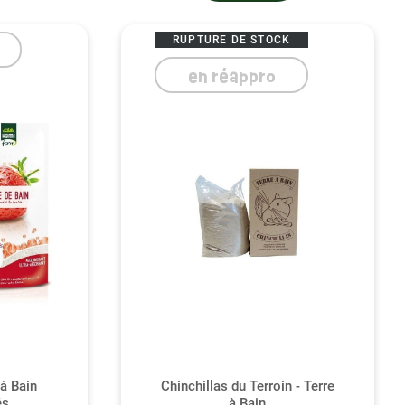
mment vous pouvez améliorer significativement la
RUPTURE DE STOCK
en réappro
à Bain
Chinchillas du Terroin - Terre
és
à Bain