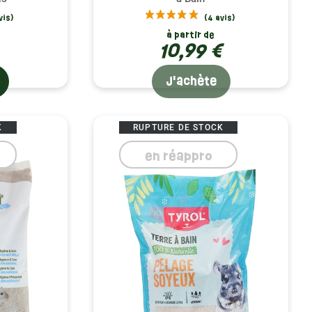
à partir de
10,99 €
J'achète
K
RUPTURE DE STOCK
en réappro