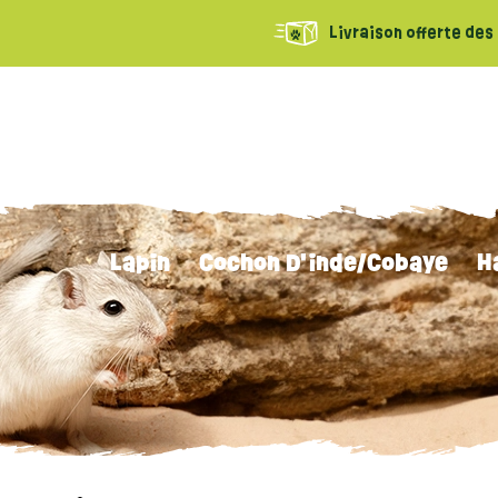
Livraison offerte des 
Lapin
Cochon D'inde/Cobaye
H