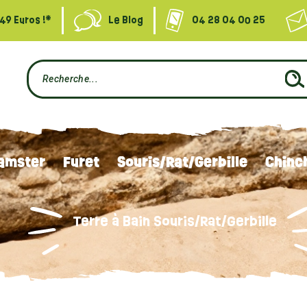
49 Euros !*
Le Blog
04 28 04 00 25
amster
Furet
Souris/Rat/Gerbille
Chinch
Terre à Bain Souris/Rat/Gerbille