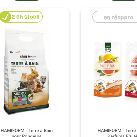
e. Parcourez notre sélection de terre à bain et découvrez co
de toilettage de vos gerbilles, souris, et rats.
2
en stock
en réappro
(2 avis)
HAMIFORM - Terre à Bain
HAMIFORM - Terre 
pour Rongeurs
Parfums Fruit