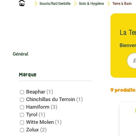
Accueil
Souris/Rat/Gerbille
Soin & Hygiène
Terre à Bain
La Ter
Bienven
surtout
Général
Chinchi
E
hygiène
Marque
meilleu
Le Choi
9 produits
Beaphar
(1)
Chinchillas du Terroin
(1)
La qual
Hamiform
(3)
chinchi
Tyrol
(1)
ainsi l
Witte Molen
(1)
coquill
Zolux
(2)
granulé