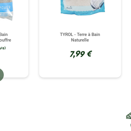
Bain
TYROL - Terre à Bain
ouffre
Naturelle
7,99 €
(3 avis)