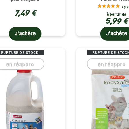
7,49 €
à partir de
5,99 €
J'achète
J'achète
RUPTURE DE STOCK
RUPTURE DE STOC
en réappro
en réappro