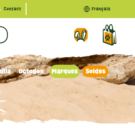
Contact
Français
illa
Octodon
Marques
Soldes