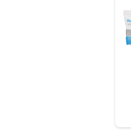
La Fréq
Un bain
excelle
disposi
avec du
routine
collecti
Gestion
Savoir 
les ger
surveil
renouve
peut êt
Chez Le