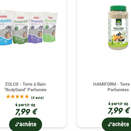
uence du Bain de Sable : Pour une Hygiène Optimale
 de sable quotidien est recommandé pour vos gerbilles, perme
nte condition mais aussi de leur offrir un espace pour exprime
tion de vos rongeurs un bac à sable permanent dans leur encl
 sable de chinchilla, leur permet de profiter d'une toilette à leu
 quotidienne est essentielle, surtout pour les groupes de gerbi
f.
 et Entretien de la Terre à Bain
quand changer la terre à bain de vos gerbilles est crucial pou
ZOLUX - Terre à Bain
HAMIFORM - Terre 
"RodySand" Parfumée
Parfumées
billes soient des animaux naturellement propres, minimisant la
lance régulière est nécessaire. L'odorat est un bon indicateur 
à partir de
ler le sable. Pour prolonger la durabilité du sable, l'utilisatio
à partir de
7,99 €
7,99 €
re une astuce efficace, permettant une utilisation plus économi
J'achète
J'achète
 petit rongeur, nous sommes engagés à offrir à vos petits anim