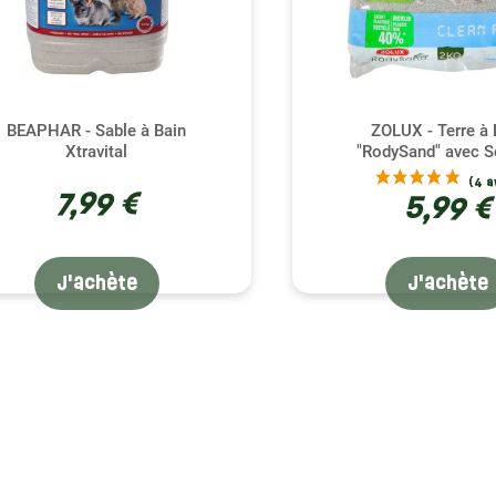
BEAPHAR - Sable à Bain
ZOLUX - Terre à 
Xtravital
"RodySand" avec S
7,99 €
5,99 €
J'achète
J'achète