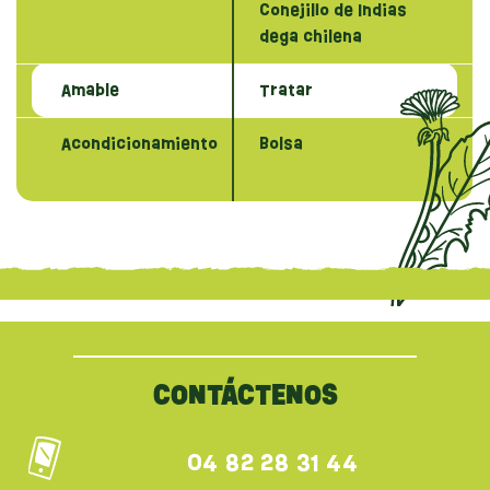
Conejillo de Indias
dega chilena
Amable
Tratar
Acondicionamiento
Bolsa
{literal}
{/literal}
CONTÁCTENOS
04 82 28 31 44