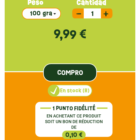
Peso
Cantidad
9,99 €
COMPRO
En stock (8)
1 PUNTO FIDÉLITÉ
EN ACHETANT CE PRODUIT
SOIT UN BON DE RÉDUCTION
DE
0,10 €