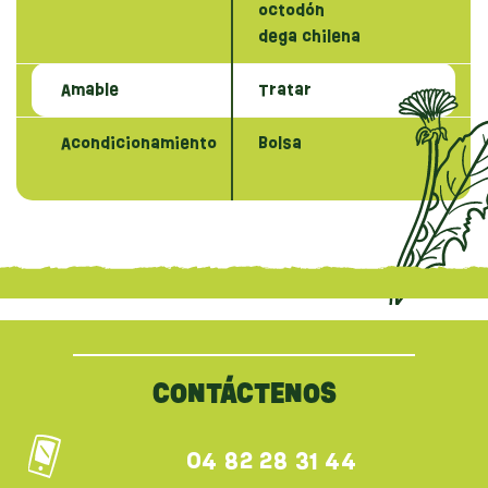
octodón
dega chilena
Amable
Tratar
Acondicionamiento
Bolsa
{literal}
{/literal}
CONTÁCTENOS
04 82 28 31 44