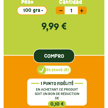
Peso
Cantidad
9,99 €
COMPRO
En stock (8)
1 PUNTO FIDÉLITÉ
EN ACHETANT CE PRODUIT
SOIT UN BON DE RÉDUCTION
DE
0,10 €