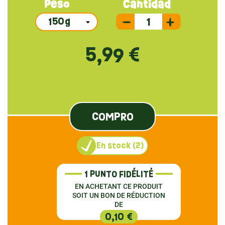
Peso
Cantidad
5,99 €
COMPRO
En stock (2)
1 PUNTO FIDÉLITÉ
EN ACHETANT CE PRODUIT
SOIT UN BON DE RÉDUCTION
DE
0,10 €