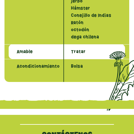
jerbo
Hámster
Conejillo de Indias
Ratón
octodón
dega chilena
Amable
Tratar
Acondicionamiento
Bolsa
{literal}
{/literal}