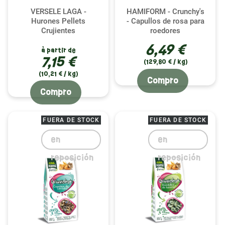
VERSELE LAGA -
HAMIFORM - Crunchy's
Hurones Pellets
- Capullos de rosa para
Crujientes
roedores
6,49 €
à partir de
7,15 €
(129,80 € / kg)
(10,21 € / kg)
Compro
Compro
FUERA DE STOCK
FUERA DE STOCK
en
en
reposición
reposición