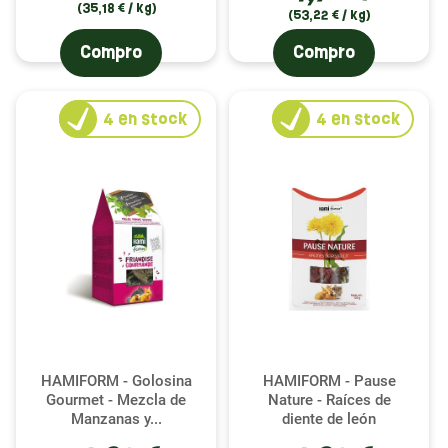
(35,18 € / kg)
(53,22 € / kg)
Compro
Compro
4
en stock
4
en stock
HAMIFORM - Golosina
HAMIFORM - Pause
Gourmet - Mezcla de
Nature - Raíces de
Manzanas y...
diente de león