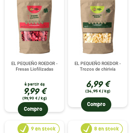
EL PEQUEÑO ROEDOR -
EL PEQUEÑO ROEDOR -
Fresas Liofilizadas
Trozos de chirivía
6,99 €
à partir de
9,99 €
(34,95 € / kg)
(99,90 € / kg)
Compro
Compro
9
en stock
8
en stock