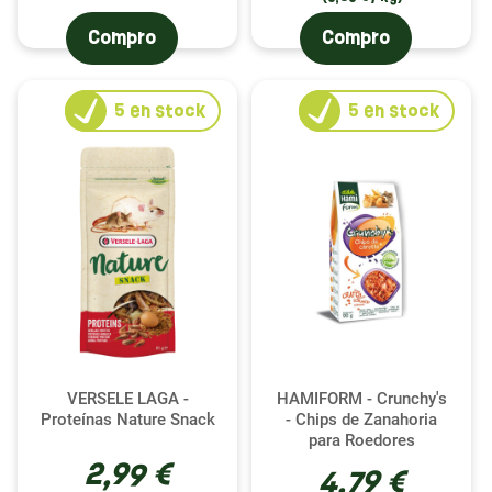
Compro
Compro
5
en stock
5
en stock
VERSELE LAGA -
HAMIFORM - Crunchy's
Proteínas Nature Snack
- Chips de Zanahoria
para Roedores
2,99 €
4,79 €