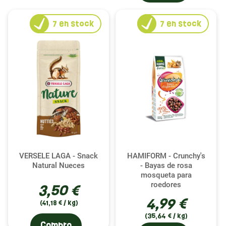
7
en stock
7
en stock
VERSELE LAGA - Snack
HAMIFORM - Crunchy's
Natural Nueces
- Bayas de rosa
mosqueta para
roedores
3,50 €
4,99 €
(41,18 € / kg)
(35,64 € / kg)
Compro