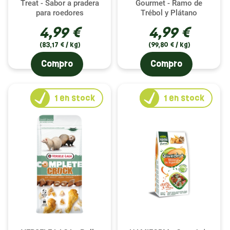
Treat - Sabor a pradera
Gourmet - Ramo de
para roedores
Trébol y Plátano
4,99 €
4,99 €
(83,17 € / kg)
(99,80 € / kg)
Compro
Compro
1
en stock
1
en stock