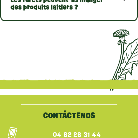
des produits laitiers ?
{literal}
{/literal}
CONTÁCTENOS
04 82 28 31 44