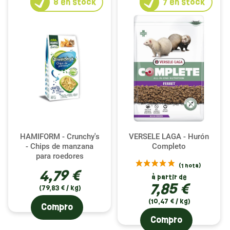
8
en stock
7
en stock
HAMIFORM - Crunchy's
VERSELE LAGA - Hurón
- Chips de manzana
Completo
para roedores
4,79 €
à partir de
7,85 €
(79,83 € / kg)
(10,47 € / kg)
Compro
Compro