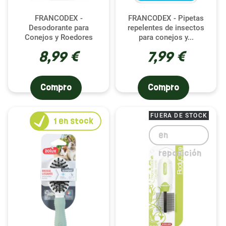
FRANCODEX -
FRANCODEX - Pipetas
Desodorante para
repelentes de insectos
Conejos y Roedores
para conejos y...
8,99 €
7,99 €
Compro
Compro
FUERA DE STOCK
1
en stock
en
reposición