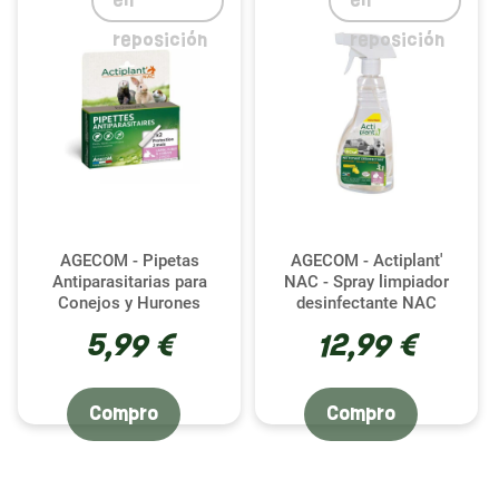
en
en
reposición
reposición
AGECOM - Pipetas
AGECOM - Actiplant'
Antiparasitarias para
NAC - Spray limpiador
Conejos y Hurones
desinfectante NAC
5,99 €
12,99 €
Compro
Compro