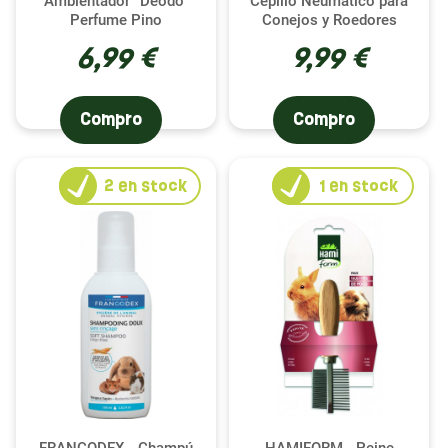
Ambientador “Deodo”
Cepillo Neumático para
Perfume Pino
Conejos y Roedores
6,99 €
9,99 €
Compro
Compro
2
en stock
1
en stock
FRANCODEX - Champú
HAMIFORM - Peine