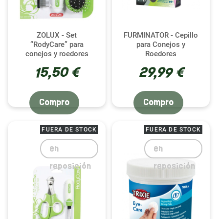
ZOLUX - Set
FURMINATOR - Cepillo
“RodyCare” para
para Conejos y
conejos y roedores
Roedores
15,50 €
29,99 €
Compro
Compro
FUERA DE STOCK
FUERA DE STOCK
en
en
reposición
reposición