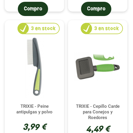
Compro
Compro
3
en stock
3
en stock
TRIXIE - Peine
TRIXIE - Cepillo Carde
antipulgas y polvo
para Conejos y
Roedores
3,99 €
4,49 €