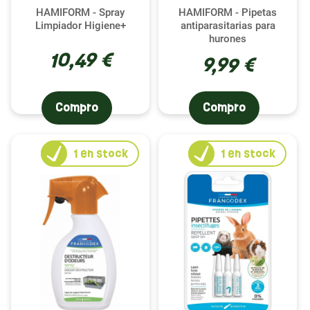
HAMIFORM - Spray
HAMIFORM - Pipetas
Limpiador Higiene+
antiparasitarias para
hurones
10,49 €
9,99 €
Compro
Compro
1
en stock
1
en stock