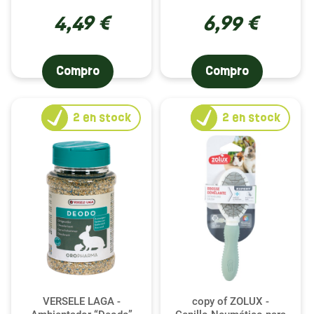
4,49 €
6,99 €
Compro
Compro
2
en stock
2
en stock
VERSELE LAGA -
copy of ZOLUX -