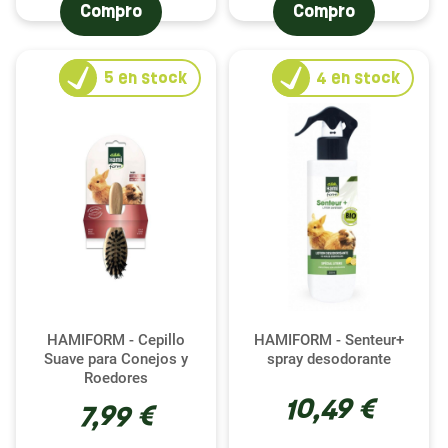
Compro
Compro
mantener una perfecta higiene en la jaula de tu
hurón.
5
en stock
4
en stock
HAMIFORM - Cepillo
HAMIFORM - Senteur+
Suave para Conejos y
spray desodorante
Roedores
10,49 €
7,99 €