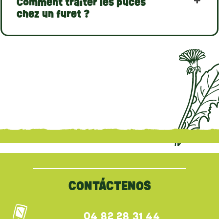
Comment traiter les puces
chez un furet ?
{literal}
{/literal}
CONTÁCTENOS
04 82 28 31 44