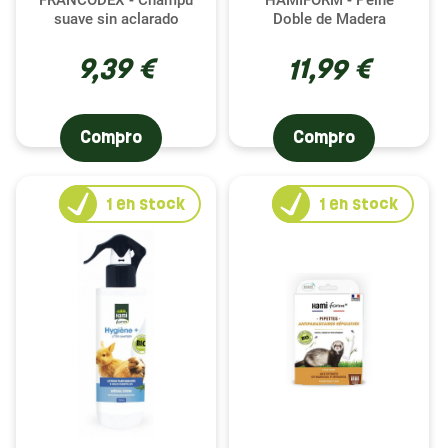
suave sin aclarado
Doble de Madera
9,39 €
11,99 €
Compro
Compro
1
en stock
1
en stock