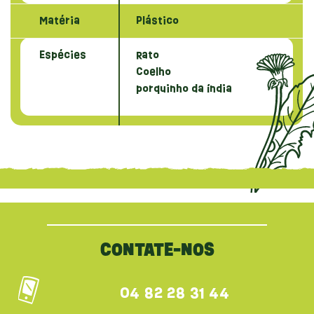
Matéria
Plástico
Espécies
Rato
Coelho
porquinho da índia
{literal}
{/literal}
CONTATE-NOS
04 82 28 31 44