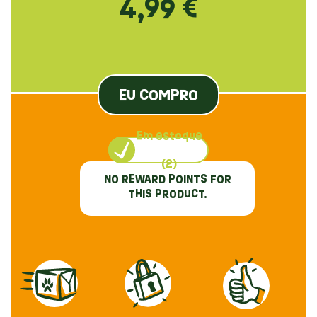
4,99 €
EU COMPRO
Em estoque
(2)
NO REWARD POINTS FOR
THIS PRODUCT.