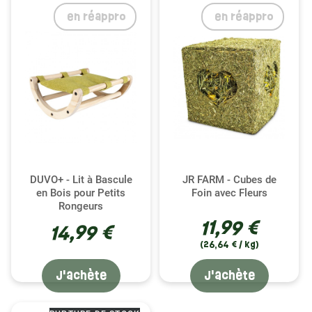
en réappro
en réappro
DUVO+ - Lit à Bascule
JR FARM - Cubes de
en Bois pour Petits
Foin avec Fleurs
Rongeurs
11,99 €
14,99 €
(26,64 € / kg)
J'achète
J'achète