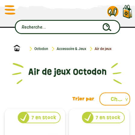
Accueil
Octodon
Accessoire & Jeux
Air de jeux
Air de jeux Octodon
Choisir
7
en stock
7
en stock