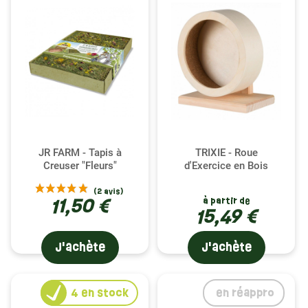
(3 avis)
JR FARM - Tapis à
TRIXIE - Roue
Creuser "Fleurs"
d'Exercice en Bois
11,50 €
à partir de
15,49 €
J'achète
J'achète
4
en stock
en réappro