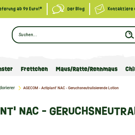
eferung ab 99 Euro!*
Der Blog
Kontaktiere 
ster
Frettchen
Maus/Ratte/Rennmaus
Chi
dorierer
AGECOM - Actiplant' NAC - Geruchsneutralisierende Lotion
NT' NAC - GERUCHSNEUTRA