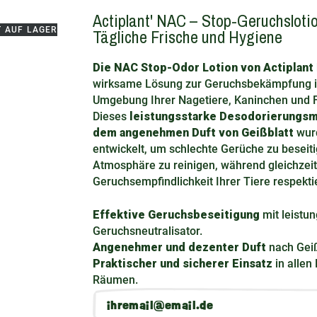
Actiplant' NAC – Stop-Geruchslotio
T AUF LAGER
Tägliche Frische und Hygiene
Die NAC Stop-Odor Lotion von Actiplant
wirksame Lösung zur Geruchsbekämpfung i
Umgebung Ihrer Nagetiere, Kaninchen und F
Dieses
leistungsstarke Desodorierungsmi
dem angenehmen Duft von Geißblatt
wur
entwickelt, um schlechte Gerüche zu beseit
Atmosphäre zu reinigen, während gleichzeit
Geruchsempfindlichkeit Ihrer Tiere respektie
Effektive Geruchsbeseitigung
mit leistu
Geruchsneutralisator.
Angenehmer und dezenter Duft
nach Geiß
Praktischer und sicherer Einsatz
in allen
Räumen.