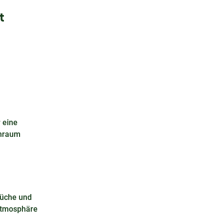
t
r eine
hnraum
erüche und
 Atmosphäre