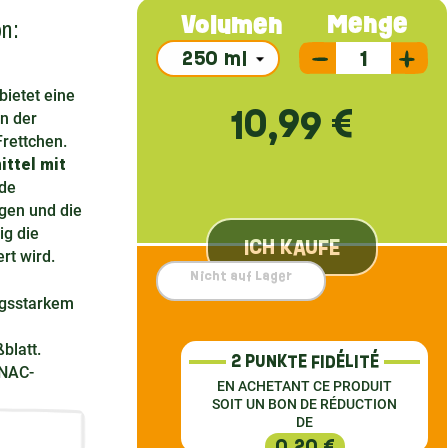
n:
Menge
Volumen
bietet eine
10,99 €
n der
rettchen.
ttel mit
de
igen und die
ig die
ICH KAUFE
rt wird.
Nicht auf Lager
ngsstarkem
blatt.
2 PUNKTE FIDÉLITÉ
 NAC-
EN ACHETANT CE PRODUIT
SOIT UN BON DE RÉDUCTION
DE
0,20 €