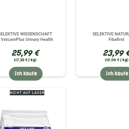
SELEKTIVE WISSENSCHAFT
SELEKTIVE NATUR
 VetcarePlus Urinary Health
Fibafirst
25,99 €
23,99 
(17,33 € / kg)
(12,00 € / kg)
ich kaufe
ich kaufe
NICHT AUF LAGER