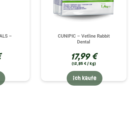
ALS –
CUNIPIC – Vetline Rabbit
Dental
€
17,99 €
(12,85 € / kg)
ich kaufe