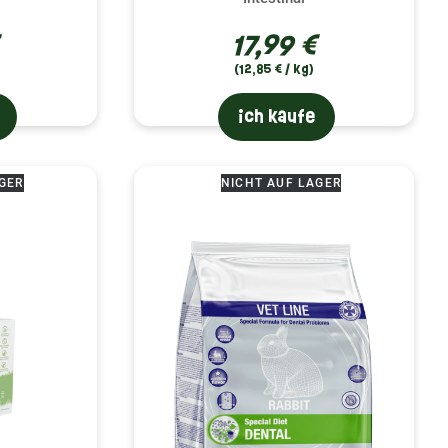
17,99 €
(12,85 € / kg)
ich kaufe
GER
NICHT AUF LAGER