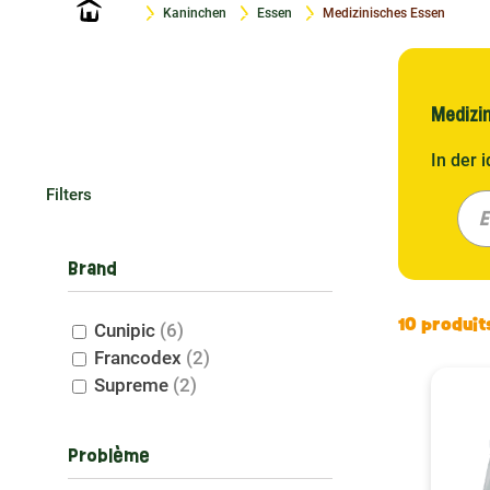
Startseite
Kaninchen
Essen
Medizinisches Essen
Medizin
In der 
Notwend
Filters
es daru
E
Tierärz
unterst
Brand
Wohlb
10 produit
Cunipic
(6)
Francodex
(2)
Das bei
Supreme
(2)
Rezept 
aufgrun
darauf 
Problème
Schwer