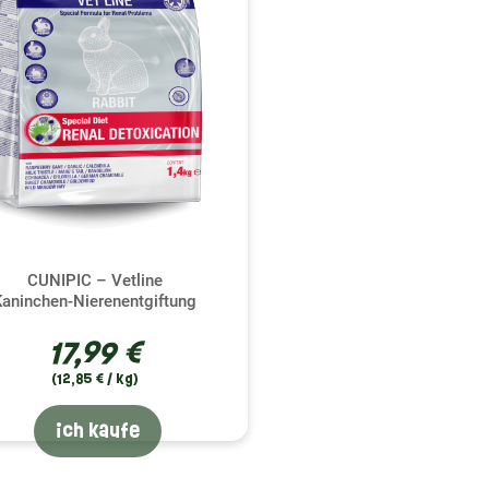
CUNIPIC – Vetline
Kaninchen-Nierenentgiftung
17,99 €
(12,85 € / kg)
ich kaufe