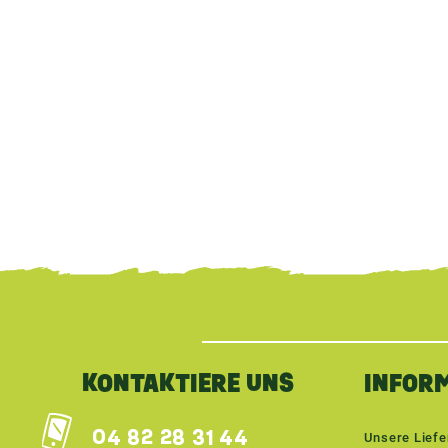
{literal}
{/literal}
KONTAKTIERE UNS
INFOR
04 82 28 31 44
Unsere Lief