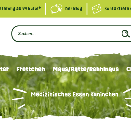
eferung ab 99 Euro!*
Der Blog
Kontaktiere 
ter
Frettchen
Maus/Ratte/Rennmaus
C
Medizinisches Essen Kaninchen