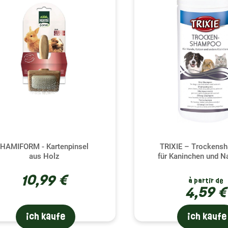
 gewährleisten. Über den ästhetischen Aspekt hinaus ist das
n Ihnen und Ihrem Kaninchen, der Ihre Bindung stärkt und glei
de Haut für ein glückliches Kaninchen
rwachung der Haut ist ebenso wichtig wie die Fellpflege. Durc
en wie Ringelflechte oder andere Hauterkrankungen, die Ihr 
t Rongeur ausgewählten Pflegeprodukte können dank ihrer spe
en vorzubeugen oder sie sanft zu behandeln. Es ist wichtig, da
aninchens auszuwählen und bei Bedarf einen Tierarzt für eine
ingsprävention: Ein wichtiger Schritt
HAMIFORM - Kartenpinsel
TRIXIE – Trockens
aus Holz
für Kaninchen und N
ßiges Zähneputzen spielt auch eine wesentliche Rolle bei de
änkt und ihre Früherkennung erleichtert. Milben, Zecken, Fl
10,99 €
à partir de
en und gesundheitliche Probleme bereiten. Die von Le Petit
4,59 €
elt, um Ihr Kaninchen vor diesen unerwünschten Gästen zu schü
gelmäßige Pflege sorgen Sie nicht nur für die Ästhetik Ihres 
ich kaufe
ich kaufe
finden.