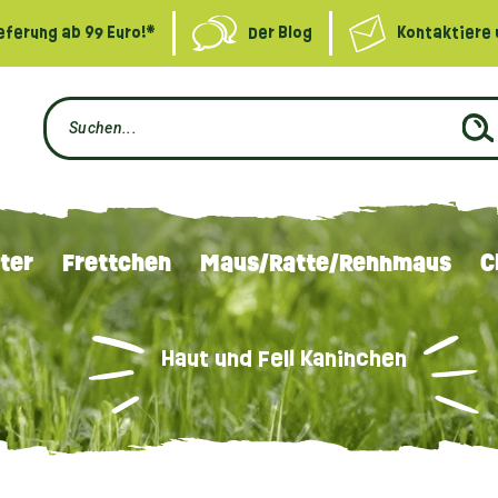
eferung ab 99 Euro!*
Der Blog
Kontaktiere 
ter
Frettchen
Maus/Ratte/Rennmaus
C
Haut und Fell Kaninchen