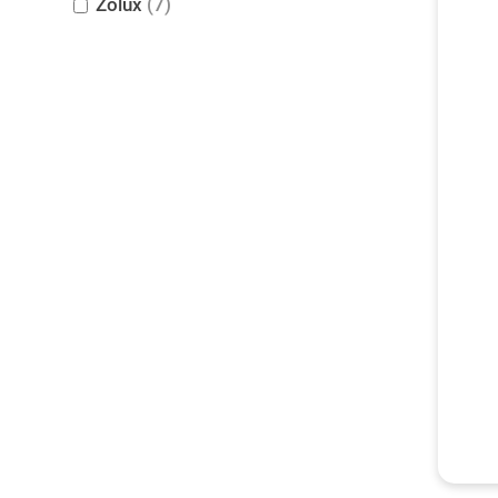
Zolux
(7)
Bürsten
zwische
Gesun
Die Übe
Anomali
Le Peti
Problem
Ihres K
Schädl
Regelmä
einschr
Unbehag
entwick
eine re
Wohlbe