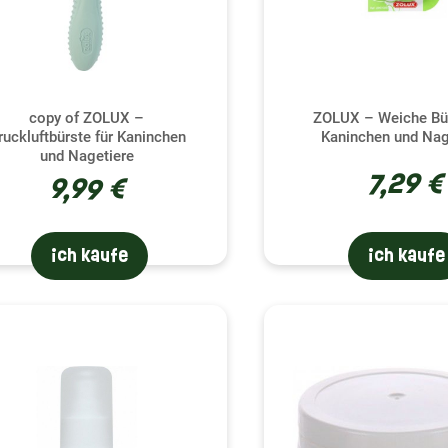
copy of ZOLUX –
ZOLUX – Weiche Bür
ruckluftbürste für Kaninchen
Kaninchen und Nag
und Nagetiere
7,29 €
9,99 €
ich kaufe
ich kaufe