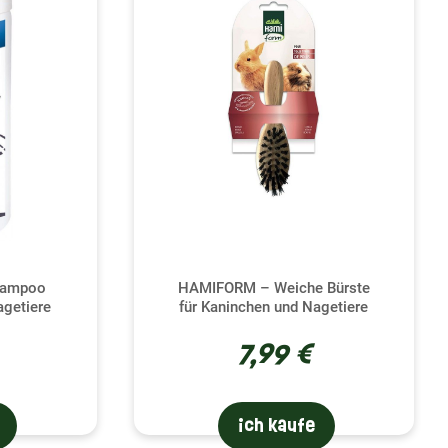
 Bürsten ein besonderer Moment der Verbundenheit
chzeitig seine Gesundheit sichert.
h sorgfältiges Bürsten können Sie eventuelle
Kaninchen beeinträchtigen könnten, erkennen. Die von
ziellen Formulierung dazu beitragen, diesen
s richtige Produkt für die spezifische Erkrankung
 gezielte und wirksame Behandlung zu konsultieren.
hampoo
HAMIFORM – Weiche Bürste
agetiere
für Kaninchen und Nagetiere
r Vorbeugung von Parasiten, indem es deren Auftreten
öhe und andere Parasiten können Ihrem Kaninchen
7,99 €
 Rongeur angebotenen Produkte wurden speziell
tzen und gleichzeitig Haut und Fell zu pflegen. Durch
Kaninchens, sondern auch für dessen körperliches
ich kaufe