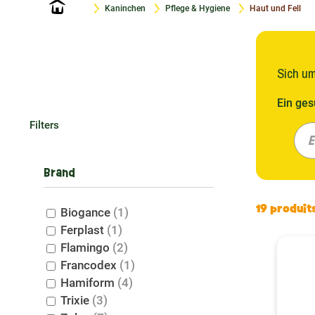
Startseite
Kaninchen
Pflege & Hygiene
Haut und Fell
Sich um
Ein ges
Ihnen e
Filters
Zolux ,
E
Fell un
ist wic
Brand
Anwend
19 produit
Biogance
(1)
Die G
Ferplast
(1)
Flamingo
(2)
Um das 
Francodex
(1)
Vorgehe
Hamiform
(4)
ermögli
Trixie
(3)
angebot