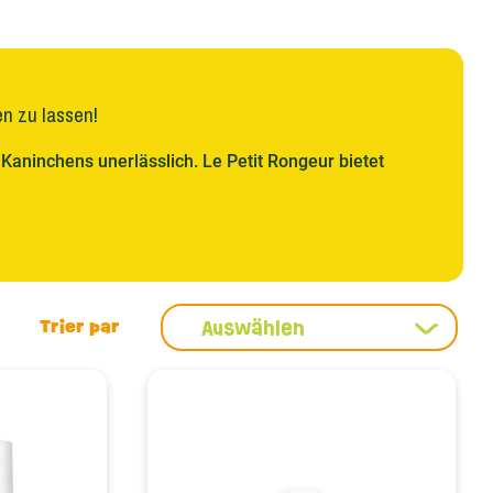
n zu lassen!
 Kaninchens unerlässlich. Le Petit Rongeur bietet
ncodex , Ferplast , Biogance , Hamiform , Trixie und
schnitten sind. Diese Produkte fördern ein glänzendes
n wie Verfilzung, Haarausfall und Parasiten vor. Es
ngen zu befolgen, um eine sichere und wirksame
Auswählen
 regelmäßiges Bürsten unerlässlich. Diese
ntfernen und deren Aufnahme zu verhindern, sondern
 zu überwachen. Die von Le Petit Rongeur
 sind und sowohl Weichheit als auch Effizienz beim