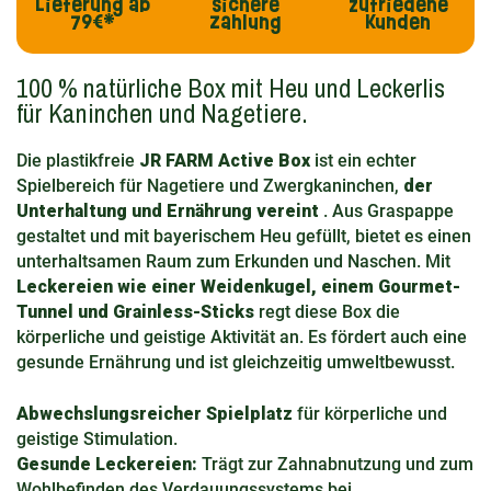
Lieferung
ab
sichere
zufriedene
79€*
Zahlung
Kunden
100 % natürliche Box mit Heu und Leckerlis
für Kaninchen und Nagetiere.
Die plastikfreie
JR FARM Active Box
ist ein echter
Spielbereich für Nagetiere und Zwergkaninchen,
der
Unterhaltung und Ernährung vereint
. Aus Graspappe
gestaltet und mit bayerischem Heu gefüllt, bietet es einen
unterhaltsamen Raum zum Erkunden und Naschen. Mit
Leckereien wie einer Weidenkugel, einem Gourmet-
Tunnel und Grainless-Sticks
regt diese Box die
körperliche und geistige Aktivität an. Es fördert auch eine
gesunde Ernährung und ist gleichzeitig umweltbewusst.
Abwechslungsreicher Spielplatz
für körperliche und
geistige Stimulation.
Gesunde Leckereien:
Trägt zur Zahnabnutzung und zum
Wohlbefinden des Verdauungssystems bei.