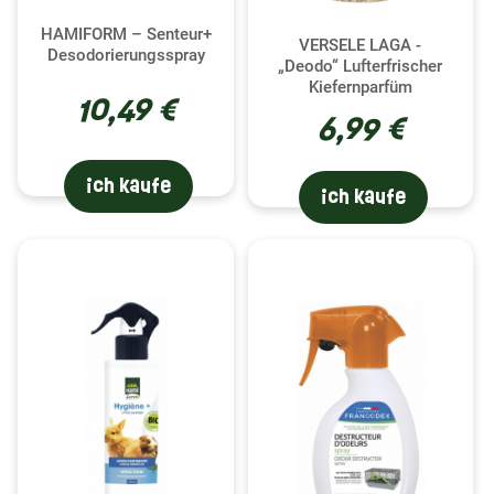
Das Leben mit einem Frettchen ist voller Freude
HAMIFORM – Senteur+
und Lebendigkeit, kann aber manchmal durch
VERSELE LAGA -
Desodorierungsspray
„Deodo“ Lufterfrischer
anhaltende Käfiggerüche beeinträchtigt werden.
Kiefernparfüm
Unsere Lufterfrischer, ausgewählt aus den besten
10,49 €
6,99 €
Marken Francodex , Hamiform , Trixie und
Versele-Laga , bieten eine wirksame Antwort auf
diese Herausforderung. Bei der Pflege des Käfigs
ich kaufe
ich kaufe
Ihres Frettchens ist die Verwendung eines
speziellen Desodorierungsmittels von
entscheidender Bedeutung, da Metall und
Kunststoff, gängige Käfigmaterialien, dazu neigen,
Uringerüche einzufangen. Unsere Produkte
wirken, indem sie Urin- und Kotgerüche
neutralisieren und Ihr Zuhause frisch und frei von
unangenehmen Gerüchen hinterlassen.
Für eine maximale Wirksamkeit wird empfohlen,
den Käfig vor der Anwendung vollständig zu
entleeren und das Produkt vor dem Spülen einige