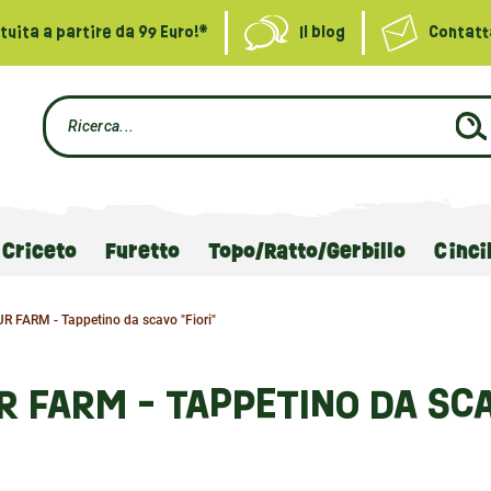
uita a partire da 99 Euro!*
Il blog
Contatt
Criceto
Furetto
Topo/Ratto/Gerbillo
Cinci
JR FARM - Tappetino da scavo "Fiori"
R FARM - TAPPETINO DA SCA