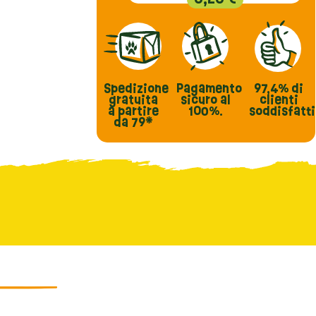
Spedizione
Pagamento
97,4%
di
gratuita
sicuro al
clienti
a partire
100%.
soddisfatti
da 79*