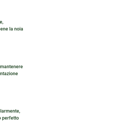
e,
iene la noia
r mantenere
mentazione
olarmente,
o perfetto