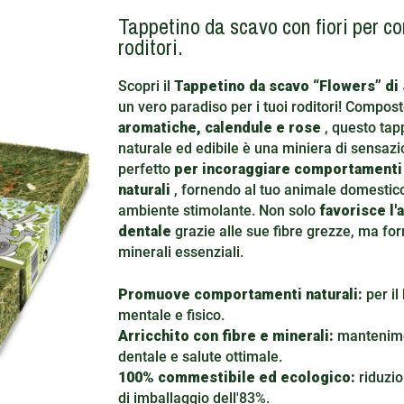
Tappetino da scavo con fiori per con
roditori.
Scopri il
Tappetino da scavo “Flowers” di
un vero paradiso per i tuoi roditori! Compos
aromatiche, calendule e rose
, questo tap
naturale ed edibile è una miniera di sensazio
perfetto
per incoraggiare comportamenti 
naturali
, fornendo al tuo animale domestic
ambiente stimolante. Non solo
favorisce l'
dentale
grazie alle sue fibre grezze, ma fo
minerali essenziali.
Promuove comportamenti naturali:
per il
mentale e fisico.
Arricchito con fibre e minerali:
mantenim
dentale e salute ottimale.
100% commestibile ed ecologico:
riduzion
di imballaggio dell'83%.