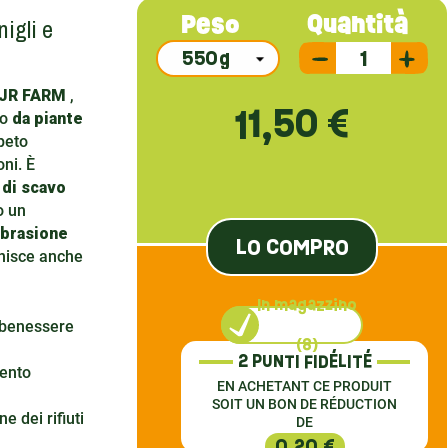
igli e
Quantità
Peso
 JR FARM
,
11,50 €
to
da piante
peto
ni. È
di scavo
o un
abrasione
LO COMPRO
rnisce anche
In magazzino
 benessere
(8)
2 PUNTI FIDÉLITÉ
ento
EN ACHETANT CE PRODUIT
SOIT UN BON DE RÉDUCTION
e dei rifiuti
DE
0,20 €