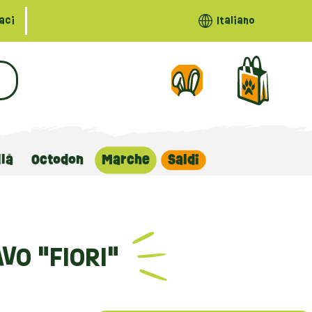
aci
Italiano
llà
Octodon
Marche
Saldi
VO "FIORI"