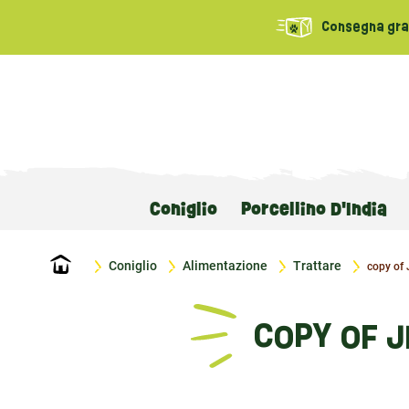
Consegna grat
Coniglio
Porcellino D'India
Home
Coniglio
Alimentazione
Trattare
copy of 
COPY OF J