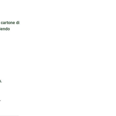
 cartone di
liendo
s.
.