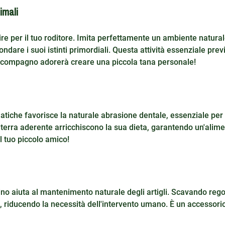
imali
ire per il tuo roditore. Imita perfettamente un ambiente natural
dare i suoi istinti primordiali. Questa attività essenziale prev
uo compagno adorerà creare una piccola tana personale!
omatiche favorisce la naturale abrasione dentale, essenziale pe
alla terra aderente arricchiscono la sua dieta, garantendo un'ali
l tuo piccolo amico!
ino aiuta al mantenimento naturale degli artigli. Scavando reg
le, riducendo la necessità dell'intervento umano. È un accessori