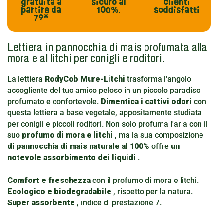
gratuita
a
sicuro al
clienti
partire da
100%.
soddisfatti
79*
Lettiera in pannocchia di mais profumata alla
mora e al litchi per conigli e roditori.
La lettiera
RodyCob Mure-Litchi
trasforma l'angolo
accogliente del tuo amico peloso in un piccolo paradiso
profumato e confortevole.
Dimentica i cattivi odori
con
questa lettiera a base vegetale, appositamente studiata
per conigli e piccoli roditori. Non solo profuma l'aria con il
suo
profumo di mora e litchi
, ma la sua composizione
di pannocchia di mais naturale al 100%
offre
un
notevole assorbimento dei liquidi
.
Comfort e freschezza
con il profumo di mora e litchi.
Ecologico e biodegradabile
, rispetto per la natura.
Super assorbente
, indice di prestazione 7.