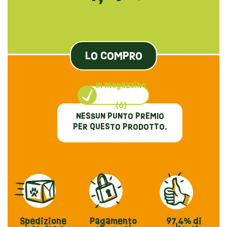
LO COMPRO
In magazzino
(6)
NESSUN PUNTO PREMIO
PER QUESTO PRODOTTO.
Spedizione
Pagamento
97,4%
di