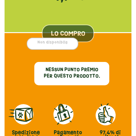
LO COMPRO
Non disponibile
NESSUN PUNTO PREMIO
PER QUESTO PRODOTTO.
Spedizione
Pagamento
97,4%
di