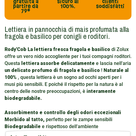
gratuita
a
sicuro al
clienti
partire da
100%.
soddisfatti
79*
Lettiera in pannocchia di mais profumata alla
fragola e basilico per conigli e roditori.
Rody'Cob La lettiera fresca fragola e basilico
di Zolux
offre un vero nido accogliente per i tuoi compagni roditori.
Questa
lettiera assorbe delicatamente
e lascia nell'aria
un delicato profumo di fragola e basilico
!
Naturale al
100%
, questa lettiera è un sogno ad occhi aperti per i
musi più sensibili. E poiché il rispetto per la natura è al
centro delle nostre preoccupazioni, è
interamente
biodegradabile.
Assorbimento e controllo degli odori eccezionali
Morbido al tatto,
perfetto per le zampe sensibili
Biodegradabile
e rispettoso dell'ambiente