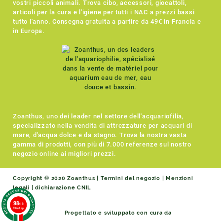
vostri piccoli animali. Trova cibo, accessori, giocattoli,
articoli per la cura e l'igiene per tutti i NAC a prezzi bassi
tutto l'anno. Consegna gratuita a partire da 49€ in Francia e
in Europa.
Zoanthus, uno dei leader nel settore dell'acquariofilia,
specializzato nella vendita di attrezzature per acquari di
mare, d'acqua dolce e da stagno. Trova la nostra vasta
gamma di prodotti, con più di 7.000 referenze sul nostro
negozio online ai migliori prezzi.
Copyright © 2020 Zoanthus |
Termini del negozio
|
Menzioni
legali
|
dichiarazione CNIL
9.8
/10
786 ratings
Progettato e sviluppato con cura da