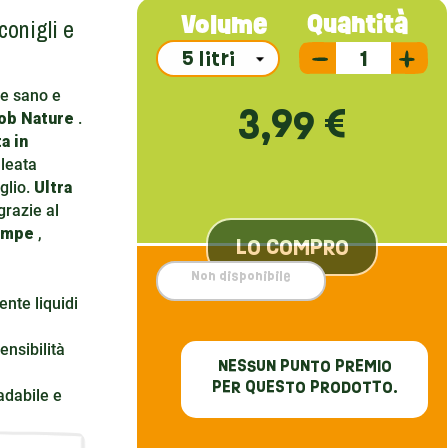
conigli e
Quantità
Volume
te sano e
3,99 €
Cob Nature
.
a in
lleata
glio.
Ultra
 grazie al
ampe
,
LO COMPRO
Non disponibile
nte liquidi
ensibilità
NESSUN PUNTO PREMIO
PER QUESTO PRODOTTO.
adabile e