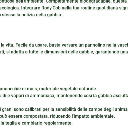
spettosa dell'ambiente. Completamente biodegradabile, questa l
cologica. Integrare Rody'Cob nella tua routine quotidiana signi
tesso la pulizia della gabbia.
 la vita. Facile da usare, basta versare un pannolino nella vasc
ati, si adatta a tutte le dimensioni delle gabbie, garantendo una
annocchie di mais, materiale vegetale naturale.
quidi e vapori di ammoniaca, mantenendo così la gabbia asciutta
i grani sono calibrati per la sensibilità delle zampe degli animal
ra può essere compostata, riducendo l'impatto ambientale.
la teglia e cambiarlo regolarmente.