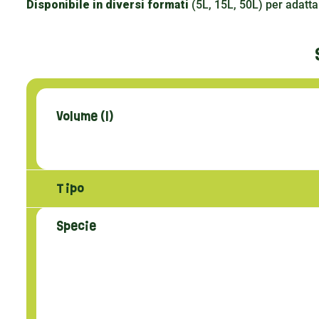
Disponibile in diversi formati
(5L, 15L, 50L) per adatta
Volume (l)
Tipo
Specie