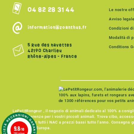
04 82 28 31 44
Le nostre of
Avviso legal
information@zoanthus.fr
Condizioni di
Modalità di 
5 Rue des navettes
Conditions Gé
42190 Charlieu
Rhône-Alpes - France
LePetitRongeur , il negozio di animali dedicato al 100% a conigli,
1.300 referenze per i vostri piccoli animali. Trova cibo, accessor
e l'igiene per tutti i NAC a prezzi bassi tutto l'anno. Consegna g
9.8
Francia e in Europa.
/10
786 ratings