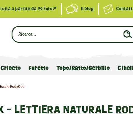
uita a partire da 99 Euro!*
Il blog
Contatt
Criceto
Furetto
Topo/Ratto/Gerbillo
Cinci
aturale RodyCob
X - LETTIERA NATURALE RO