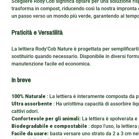
Scegliere Rody'Cob significa optare per una soluzione ri
trasforma in compost, riducendo così la nostra impronta e
un passo verso un mondo più verde, garantendo al tempo s
Praticità e Versatilità
La lettiera Rody'Cob Nature è progettata per semplificarti
sostituirlo quando necessario. Disponibile in diversi form
manutenzione facile ed economica.
In breve
100% Naturale
: La lettiera è interamente composta da p
Ultra assorbente
: Ha un'ottima capacità di assorbire li
cattivi odori.
Confortevole per gli animali:
La lettiera è spolverata e 
Biodegradabile e compostabile
: dopo l'uso, la lettie
Facile da usare:
basta versare uno strato da 2 a 3 cm nel