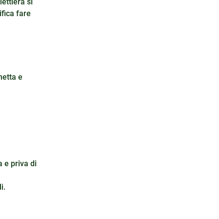
ettiera si
fica fare
hetta e
 e priva di
i.