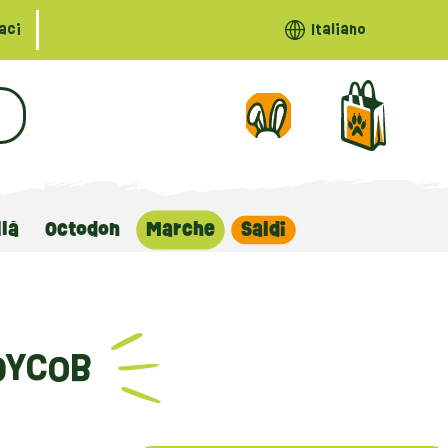
aci
Italiano
llà
Octodon
Marche
Saldi
DYCOB