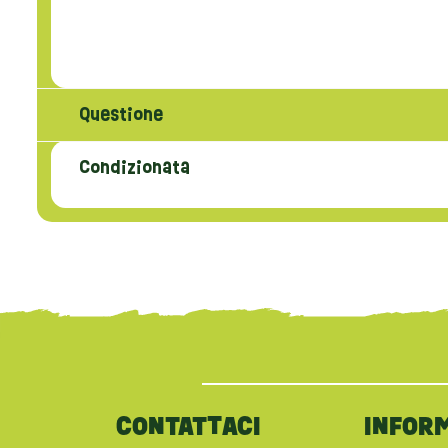
Questione
Condizionata
{literal}
{/literal}
CONTATTACI
INFOR