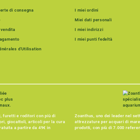
ferte di consegna
I miei ordini
e
Miei dati personali
 vendita
I miei indirizzi
pagamento
I miei punti fedeltà
nérales d'Utilisation
 furetti e roditori con più di
Zoanthus, uno dei leader nel sett
i, giocattoli, articoli per la cura
attrezzature per acquari di mar
ratuita a partire da 49€ in
prodotti, con più di 7.000 refere