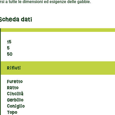
rsi a tutte le dimensioni ed esigenze delle gabbie.
Scheda dati
15
5
50
Rifiuti
Furetto
Ratto
Cincillà
Gerbillo
Coniglio
Topo