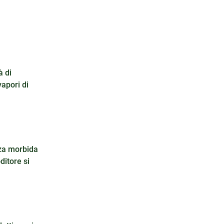
à di
vapori di
nza morbida
ditore si