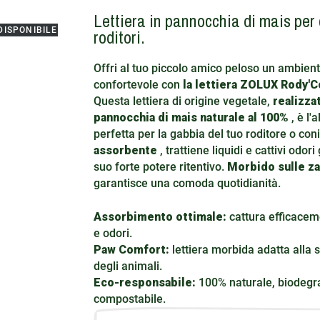
Lettiera in pannocchia di mais per 
DISPONIBILE
roditori.
Offri al tuo piccolo amico peloso un ambien
confortevole con
la lettiera ZOLUX Rody'
Questa lettiera di origine vegetale,
realizzat
pannocchia di mais naturale al 100%
, è l'a
perfetta per la gabbia del tuo roditore o coni
assorbente
, trattiene liquidi e cattivi odori
suo forte potere ritentivo.
Morbido sulle z
garantisce una comoda quotidianità.
Assorbimento ottimale:
cattura efficaceme
e odori.
Paw Comfort:
lettiera morbida adatta alla s
degli animali.
Eco-responsabile:
100% naturale, biodegr
compostabile.