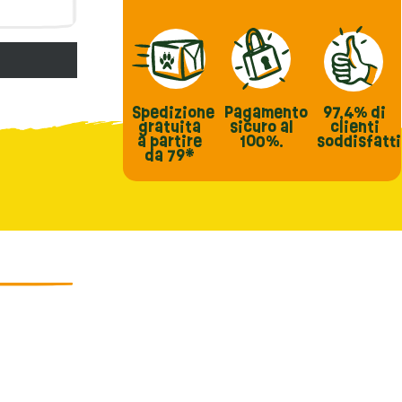
Spedizione
Pagamento
97,4%
di
gratuita
sicuro al
clienti
a partire
100%.
soddisfatti
da 79*