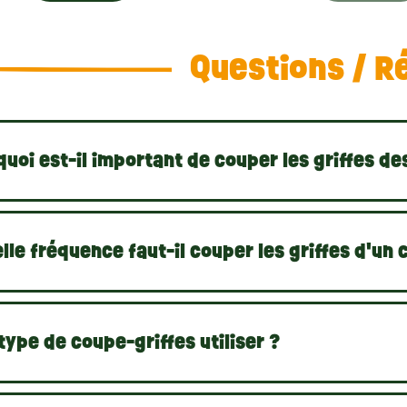
e neu im Nagelschneiden sind, machen Sie sich keine Sorgen. 
gen Ihnen, wie Sie Ihr Meerschweinchen sicher halten und gebe
Questions / R
 Petit Rongeur liegt uns das Wohlergehen Ihres Meerschweinc
ipsern und unseren nützlichen Ratschlägen können Sie Ihre Kr
stier wohl und sicher fühlt und gleichzeitig seine Gesundheit er
uoi est-il important de couper les griffes de
lle fréquence faut-il couper les griffes d'un 
type de coupe-griffes utiliser ?