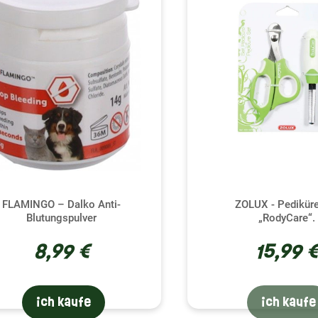
 ein häufiger Vorfall erscheinen, ist aber auf lange Sicht die 
ert sich auch der schnelle Bereich, der empfindliche Bereich m
de nicht durchtrennt wird, da es sonst zu unnötigen Schmerz
n Krallen, die Sie schneiden können, daher ist es am besten,
e mit dem Schneiden der Krallen Ihres Meerschweinchens zu l
 schwieriger macht. Sie können die Rückbildung jedoch durch
einige Zeit in Anspruch nehmen wird. Zusammenfassend lässt 
nd die Krallen Ihres Haustiers auf die richtige Länge zu halten
ür stressfreies Nagelschneiden
FLAMINGO – Dalko Anti-
ZOLUX - Pedikür
stehen, dass das Schneiden der Krallen Ihres Meerschweinche
Blutungspulver
„RodyCare“.
g sein kann. Hier sind einige Tipps, die Ihnen diese Aufgabe erl
8,99 €
15,99 
r Haustier beim Schneiden gestresst zu sein scheint, machen
noch einmal, wenn alle ruhiger sind.
 Sie eine Routine ein, indem Sie die Nägel Ihres Haustiers reg
ich kaufe
ich kaufe
Sie sich fühlen und Ihr Begleiter wird sich allmählich an die