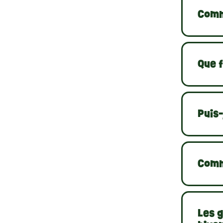
Comme
Que f
Puis-
Comm
Les g