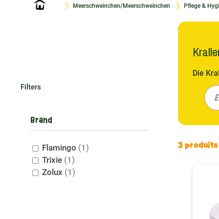
Startseite
Meerschweinchen/Meerschweinchen
Pflege & Hyg
Krall
Die Kra
zu gewä
Filters
halten.
E
Trixie 
Brand
Warum 
3 produits
Flamingo
(1)
Sie fra
Trixie
(1)
Der Kom
Zolux
(1)
verursa
Die Häu
Wachstu