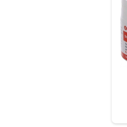
mag wie
verläng
die Wun
Menge a
Wenn Si
Aufgabe
jedoch 
gehen u
Tipps f
Wir ver
stressi
Wenn Ih
später 
Richten
werden 