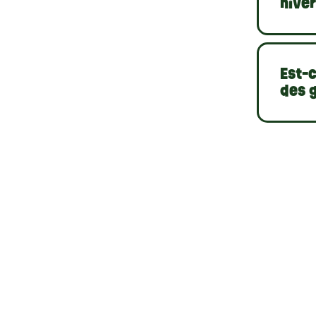
hiver
Est-c
des g