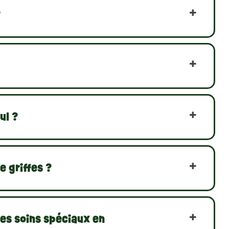
?
ul ?
 griffes ?
des soins spéciaux en