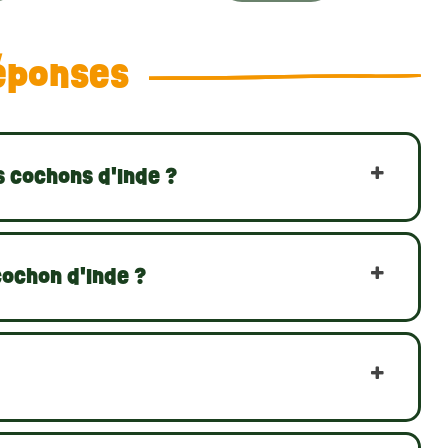
Sie können Ihren Tierarzt um eine Vorführung bitten.
n Ihnen praktische Ratschläge zur Schnitttechnik.
éponses
hens am Herzen. Mit unserer Auswahl an hochwertigen
allen problemlos pflegen. Sorgen Sie dafür, dass sich
hält.
s cochons d'Inde ?
cochon d'Inde ?