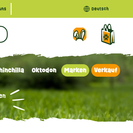
uns
Deutsch
hinchilla
Oktodon
Marken
Verkauf
en