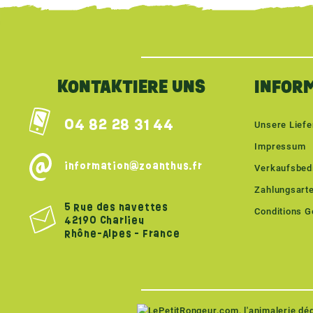
{literal}
{/literal}
KONTAKTIERE UNS
INFOR
04 82 28 31 44
Unsere Lief
Impressum
information@zoanthus.fr
Verkaufsbed
Zahlungsart
5 Rue des navettes
Conditions Gé
42190 Charlieu
Rhône-Alpes - France