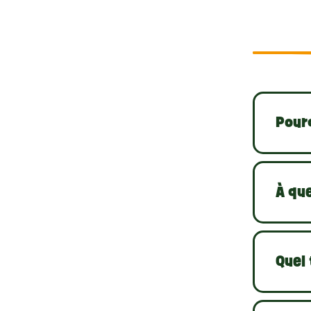
Wenn Si
Sie zei
Bei Le
Nagelkn
Ihr Hau
Pourq
À que
Quel 