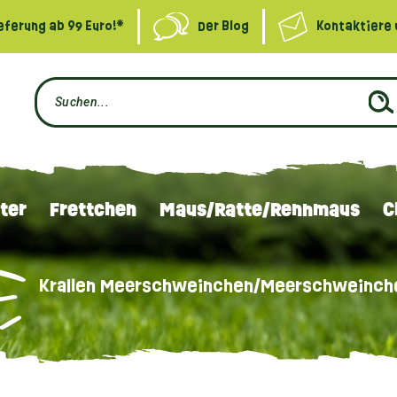
eferung ab 99 Euro!*
Der Blog
Kontaktiere 
ter
Frettchen
Maus/Ratte/Rennmaus
C
Krallen Meerschweinchen/Meerschweinch