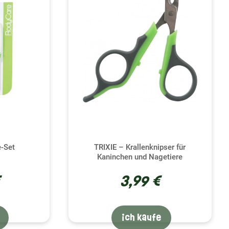
beste Lösung. Wenn die Krallen zu lang bleiben,
it Nerven und Blutgefäßen. Daher ist es wichtig, dass
en und Blutungen kommt. Der Schnatz begrenzt die
 vorbeugend zu handeln.
ange warten, wächst der Nagel weiter, was die
 schrittweises Trimmen der Krallen fördern, was
sich sagen, dass es besser ist, auf Nummer sicher zu
.
e-Set
TRIXIE – Krallenknipser für
ns sowohl für Sie als auch für Ihr Meerschweinchen
Kaninchen und Nagetiere
eichtern:
€
3,99 €
 Sie am besten eine Pause und versuchen Sie es
elmäßig schneiden. Je öfter Sie es tun, desto sicherer
ich kaufe
 Prozedur gewöhnen.