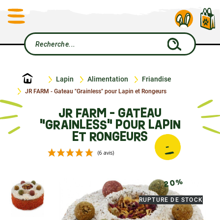
Accueil
Lapin
Alimentation
Friandise
JR FARM - Gateau "Grainless" pour Lapin et Rongeurs
JR FARM - GATEAU
"GRAINLESS" POUR LAPIN
ET RONGEURS
-
2
0
(6 avis)
%
RUPTURE DE STOCK