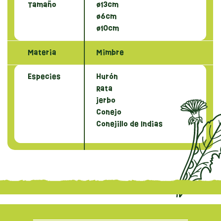
Tamaño
ø13cm
ø6cm
ø10cm
Materia
Mimbre
Especies
Hurón
Rata
jerbo
Conejo
Conejillo de Indias
{literal}
{/literal}